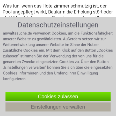
Was tun, wenn das Hotelzimmer schmutzig ist, der
Pool ungepflegt wirkt, Baulärm die Erholung stört oder
statt Meerblick nur eine Baustelle zu sehen ist?
Datenschutzeinstellungen
Welche Beeinträchtigungen müssen Reisende
hinnehmen und wann liegt ein echter Reisemangel
anwaltssuche.de verwendet Cookies, um die Funktionsfähigkeit
vor? Wie lässt sich der Reisepreis mindern, welche
unserer Website zu gewährleisten. Außerdem setzen wir zur
Erstattung ist möglich und was muss bei der
Weiterentwicklung unserer Website im Sinne der Nutzer
Reklamation unbedingt beachtet werden?
zusätzliche Cookies ein. Mit dem Klick auf den Button „Cookies
zulassen“ stimmen Sie der Verwendung der von uns für die
4.0 /
5
(872 Bewertungen)
genannten Zwecke eingesetzten Cookies zu. Über den Button
„Einstellungen verwalten“ können Sie sich über die eingesetzten
Cookies informieren und den Umfang Ihrer Einwilligung
Teilnehmer
konfigurieren.
werden:
Jetzt
Rabattaktion
Cookies zulassen
sichern
Einstellungen verwalten