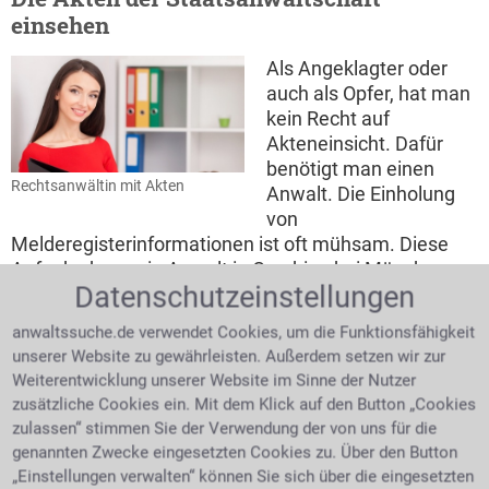
einsehen
Als Angeklagter oder
auch als Opfer, hat man
kein Recht auf
Akteneinsicht. Dafür
benötigt man einen
Rechtsanwältin mit Akten
Anwalt. Die Einholung
von
Melderegisterinformationen ist oft mühsam. Diese
Aufgabe kann ein Anwalt in Garching bei München
Datenschutzeinstellungen
gern für seinen Mandanten übernehmen.
anwaltssuche.de verwendet Cookies, um die Funktionsfähigkeit
Erfolgsaussichten besser einschätzen
unserer Website zu gewährleisten. Außerdem setzen wir zur
Weiterentwicklung unserer Website im Sinne der Nutzer
Oder der Fachanwalt weiß durch seine Fachkenntnis
zusätzliche Cookies ein. Mit dem Klick auf den Button „Cookies
und Erfahrung ob es Sinn macht mit seinem Fall
zulassen“ stimmen Sie der Verwendung der von uns für die
überhaupt vor Gericht zu gehen.
genannten Zwecke eingesetzten Cookies zu. Über den Button
„Einstellungen verwalten“ können Sie sich über die eingesetzten
Durch den Anwalt die Möglichkeit zum