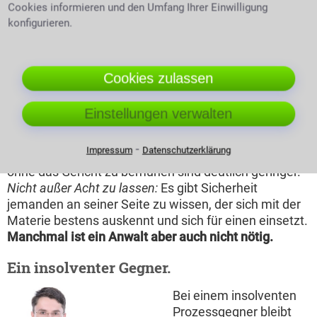
Cookies informieren und den Umfang Ihrer Einwilligung
Vergleich ausarbeiten
konfigurieren.
Für beide Seiten die
beste Lösung ist es
meist, wenn man sich
Cookies zulassen
auf einen Vergleich
einigen kann. Wird
Einstellungen verwalten
Jurist in einer Besprechung
dieser bei Gericht
hinterlegt und
⁃
Impressum
Datenschutzerklärung
vollstreckt, ist er rechtsgültig wie ein Urteil. Die Kosten
ohne das Gericht zu bemühen sind deutlich geringer.
Nicht außer Acht zu lassen:
Es gibt Sicherheit
jemanden an seiner Seite zu wissen, der sich mit der
Materie bestens auskennt und sich für einen einsetzt.
Manchmal ist ein Anwalt aber auch nicht nötig.
Ein insolventer Gegner.
Bei einem insolventen
Prozessgegner bleibt