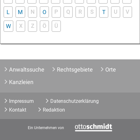
N
P
Q
R
S
U
V
L
M
O
T
X
Z
Ö
Ü
W
Anwaltssuche
Rechtsgebiete
Orte
Kanzleien
Impressum
Datenschutzerklärung
Kontakt
Redaktion
Ein Unternehmen von