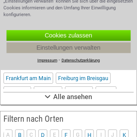
unser
. Wir helfen Ihnen kostenlos
„Einstellungen verwalten“ können Sie sich über die eingesetzten
Kontaktformular
Cookies informieren und den Umfang Ihrer Einwilligung
und unverbindlich.
konfigurieren.
Filtern nach Großstädten
Cookies zulassen
Einstellungen verwalten
Aachen
Berlin
Bonn
Bremen
Dortmund
⁃
Impressum
Datenschutzerklärung
Dresden
Düsseldorf
Essen
Frankfurt am Main
Freiburg im Breisgau
Hamburg
Hannover
Karlsruhe
Kassel
Alle ansehen
Köln
Leipzig
Mannheim
München
Filtern nach Orten
Nürnberg
Saarbrücken
Stuttgart
Wuppertal
Würzburg
A
C
E
G
I
J
B
D
F
H
K