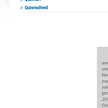
Quierschied
anw
uns
Wei
zus
zul
gen
„Ei
Coo