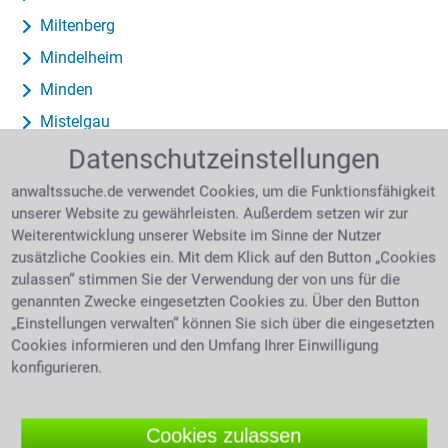
Miltenberg
Mindelheim
Minden
Mistelgau
Datenschutzeinstellungen
Mittenwalde
Mittweida
anwaltssuche.de verwendet Cookies, um die Funktionsfähigkeit
unserer Website zu gewährleisten. Außerdem setzen wir zur
Moers
Weiterentwicklung unserer Website im Sinne der Nutzer
Monheim am Rhein
zusätzliche Cookies ein. Mit dem Klick auf den Button „Cookies
zulassen“ stimmen Sie der Verwendung der von uns für die
Monschau
genannten Zwecke eingesetzten Cookies zu. Über den Button
Montabaur
„Einstellungen verwalten“ können Sie sich über die eingesetzten
Moormerland
Cookies informieren und den Umfang Ihrer Einwilligung
konfigurieren.
Moosburg an der Isar
Morbach
Cookies zulassen
Moringen