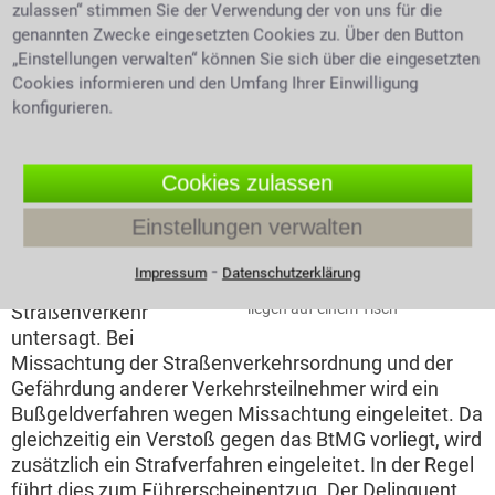
zulassen“ stimmen Sie der Verwendung der von uns für die
Erlaubnis straffrei. Ein ärztliches Rezept für Cannabis
genannten Zwecke eingesetzten Cookies zu. Über den Button
oder Amphetamine, wie Ritalin stellt eine Legitimation
„Einstellungen verwalten“ können Sie sich über die eingesetzten
für deren Besitz und seinen Konsum dar. Sind Sie mit
Cookies informieren und den Umfang Ihrer Einwilligung
verbotenen Substanzen von der Polizei erwischt
konfigurieren.
worden hilft ein Anwalt für Strafrecht in Mahlow.
Betäubungsmittel und Straßenverkehr
Cookies zulassen
Nimmt man
Einstellungen verwalten
Betäubungsmittel zu
sich, ist die aktive
⁃
Impressum
Datenschutzerklärung
Teilnahme am
Spritzen Tabletten und Kapseln
liegen auf einem Tisch
Straßenverkehr
untersagt. Bei
Missachtung der Straßenverkehrsordnung und der
Gefährdung anderer Verkehrsteilnehmer wird ein
Bußgeldverfahren wegen Missachtung eingeleitet. Da
gleichzeitig ein Verstoß gegen das BtMG vorliegt, wird
zusätzlich ein Strafverfahren eingeleitet. In der Regel
führt dies zum Führerscheinentzug. Der Delinquent