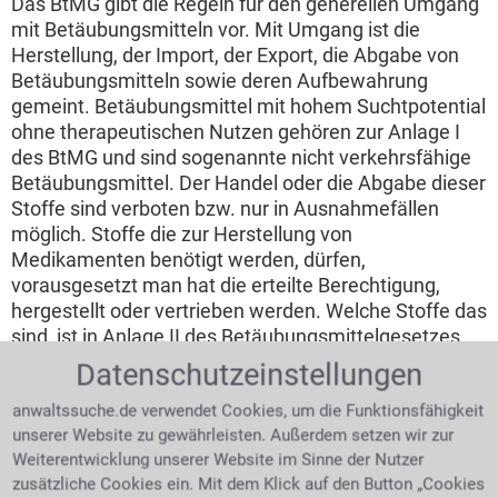
Das BtMG gibt die Regeln für den generellen Umgang
mit Betäubungsmitteln vor. Mit Umgang ist die
Herstellung, der Import, der Export, die Abgabe von
Betäubungsmitteln sowie deren Aufbewahrung
gemeint. Betäubungsmittel mit hohem Suchtpotential
ohne therapeutischen Nutzen gehören zur Anlage I
des BtMG und sind sogenannte nicht verkehrsfähige
Betäubungsmittel. Der Handel oder die Abgabe dieser
Stoffe sind verboten bzw. nur in Ausnahmefällen
möglich. Stoffe die zur Herstellung von
Medikamenten benötigt werden, dürfen,
vorausgesetzt man hat die erteilte Berechtigung,
hergestellt oder vertrieben werden. Welche Stoffe das
sind, ist in Anlage II des Betäubungsmittelgesetzes
geregelt. Anlage III des BtMG listet Betäubungsmittel,
Datenschutzeinstellungen
die verkehrsfähig und verschreibungsfähig (aus Sicht
anwaltssuche.de verwendet Cookies, um die Funktionsfähigkeit
des Arztes, oder der Apotheken) bzw.
unserer Website zu gewährleisten. Außerdem setzen wir zur
verschreibungspflichtig (aus Patientensicht) und
Weiterentwicklung unserer Website im Sinne der Nutzer
somit erwerbbar sind. Der Umgang mit
zusätzliche Cookies ein. Mit dem Klick auf den Button „Cookies
Betäubungsmitteln ist nur mit entsprechender