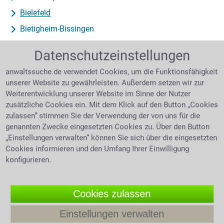
Bielefeld
Bietigheim-Bissingen
Billerbeck
Datenschutzeinstellungen
Bindlach
anwaltssuche.de verwendet Cookies, um die Funktionsfähigkeit
Bingen
unserer Website zu gewährleisten. Außerdem setzen wir zur
Birkenau
Weiterentwicklung unserer Website im Sinne der Nutzer
zusätzliche Cookies ein. Mit dem Klick auf den Button „Cookies
Birkenwerder
zulassen“ stimmen Sie der Verwendung der von uns für die
Bischberg
genannten Zwecke eingesetzten Cookies zu. Über den Button
„Einstellungen verwalten“ können Sie sich über die eingesetzten
Bischofsheim
Cookies informieren und den Umfang Ihrer Einwilligung
Bischofswerda
konfigurieren.
Bisingen
Bissendorf
Cookies zulassen
Bitburg
Einstellungen verwalten
Bitterfeld-Wolfen