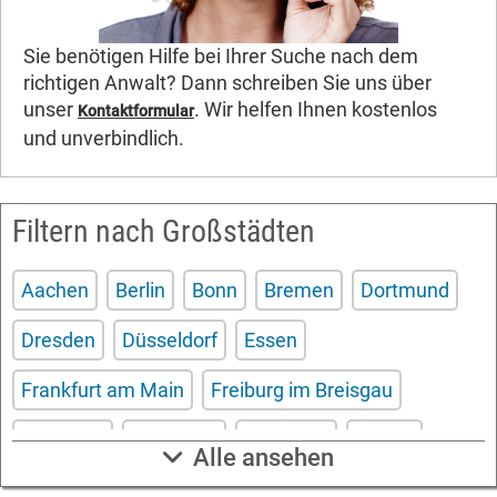
Sie benötigen Hilfe bei Ihrer Suche nach dem
richtigen Anwalt? Dann schreiben Sie uns über
unser
. Wir helfen Ihnen kostenlos
Kontaktformular
und unverbindlich.
Filtern nach Großstädten
Aachen
Berlin
Bonn
Bremen
Dortmund
Dresden
Düsseldorf
Essen
Frankfurt am Main
Freiburg im Breisgau
Hamburg
Hannover
Karlsruhe
Kassel
Alle ansehen
Köln
Leipzig
Mannheim
München