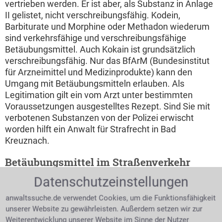
vertrieben werden. Er ist aber, als Substanz in Anlage
II gelistet, nicht verschreibungsfähig. Kodein,
Barbiturate und Morphine oder Methadon wiederum
sind verkehrsfähige und verschreibungsfähige
Betäubungsmittel. Auch Kokain ist grundsätzlich
verschreibungsfähig. Nur das BfArM (Bundesinstitut
für Arzneimittel und Medizinprodukte) kann den
Umgang mit Betäubungsmitteln erlauben. Als
Legitimation gilt ein vom Arzt unter bestimmten
Voraussetzungen ausgestelltes Rezept. Sind Sie mit
verbotenen Substanzen von der Polizei erwischt
worden hilft ein Anwalt für Strafrecht in Bad
Kreuznach.
Betäubungsmittel im Straßenverkehr
Datenschutzeinstellungen
Nimmt man
Betäubungsmittel zu
anwaltssuche.de verwendet Cookies, um die Funktionsfähigkeit
sich, ist die aktive
unserer Website zu gewährleisten. Außerdem setzen wir zur
Teilnahme am
Frau hält eine Kapsel Extasy
Weiterentwicklung unserer Website im Sinne der Nutzer