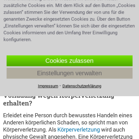
wischen den Fingern
Straßenverkehr
zusätzliche Cookies ein. Mit dem Klick auf den Button „Cookies
untersagt. Es droht ein
zulassen“ stimmen Sie der Verwendung der von uns für die
Bußgeldverfahren wegen des Verstoßes gegen die
genannten Zwecke eingesetzten Cookies zu. Über den Button
Straßenverkehrsordnung. Des weiteren folgt ein
„Einstellungen verwalten“ können Sie sich über die eingesetzten
Strafverfahren wegen eines Verstoßes gegen das
Cookies informieren und den Umfang Ihrer Einwilligung
BtMG. Auch ist der Entzug der Fahrerlaubnis zu
konfigurieren.
erwarten. Auch die medizinisch-psychologische
Untersuchung ist in den meisten Fällen nicht zu
umgehen. Eine MPU, im Volksmund auch Idiotentest
Cookies zulassen
genannt, ist mit hohen Kosten und Auflagen
Einstellungen verwalten
verbunden, zu tragen hat sie der Verkehrssünder
selbst.
⁃
Impressum
Datenschutzerklärung
Vorladung wegen Körperverletzung
erhalten?
Erleidet eine Person durch bewusstes Handeln eines
Anderen körperlichen Schaden, so spricht man von
Körperverletzung. Als
Körperverletzung
wird auch
physische Gewalt angesehen. Eine Körperverletzung