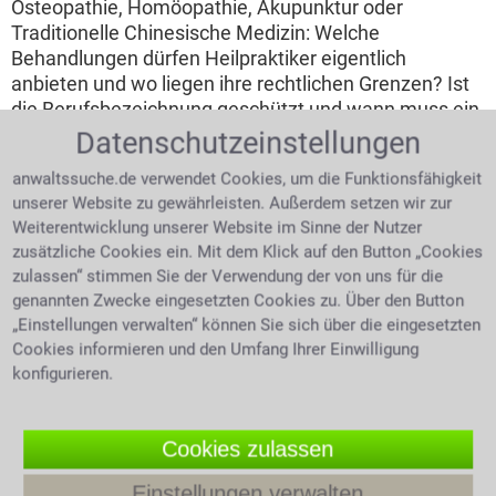
Osteopathie, Homöopathie, Akupunktur oder
Traditionelle Chinesische Medizin: Welche
Behandlungen dürfen Heilpraktiker eigentlich
anbieten und wo liegen ihre rechtlichen Grenzen? Ist
die Berufsbezeichnung geschützt und wann muss ein
Patient an einen Arzt verwiesen werden? Was gilt,
Datenschutzeinstellungen
wenn eine falsche Diagnose, eine ungeeignete
anwaltssuche.de verwendet Cookies, um die Funktionsfähigkeit
Therapie oder mangelnde Aufklärung zu
unserer Website zu gewährleisten. Außerdem setzen wir zur
gesundheitlichen Schäden führt? Und unter welchen
Weiterentwicklung unserer Website im Sinne der Nutzer
Voraussetzungen können Betroffene Schadensersatz
zusätzliche Cookies ein. Mit dem Klick auf den Button „Cookies
und Schmerzensgeld verlangen?
zulassen“ stimmen Sie der Verwendung der von uns für die
genannten Zwecke eingesetzten Cookies zu. Über den Button
4.0 /
5
(694 Bewertungen)
„Einstellungen verwalten“ können Sie sich über die eingesetzten
Cookies informieren und den Umfang Ihrer Einwilligung
konfigurieren.
Cookies zulassen
Einstellungen verwalten