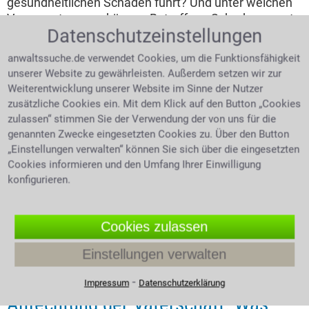
gesundheitlichen Schäden führt? Und unter welchen
Voraussetzungen können Betroffene Schadensersatz
Datenschutzeinstellungen
und Schmerzensgeld verlangen?
anwaltssuche.de verwendet Cookies, um die Funktionsfähigkeit
4.0 /
5
(694 Bewertungen)
unserer Website zu gewährleisten. Außerdem setzen wir zur
Weiterentwicklung unserer Website im Sinne der Nutzer
zusätzliche Cookies ein. Mit dem Klick auf den Button „Cookies
zulassen“ stimmen Sie der Verwendung der von uns für die
genannten Zwecke eingesetzten Cookies zu. Über den Button
„Einstellungen verwalten“ können Sie sich über die eingesetzten
Cookies informieren und den Umfang Ihrer Einwilligung
konfigurieren.
Cookies zulassen
Einstellungen verwalten
Expertentipp vom 05.08.2026
⁃
Impressum
Datenschutzerklärung
Anfechtung der Vaterschaft: Was