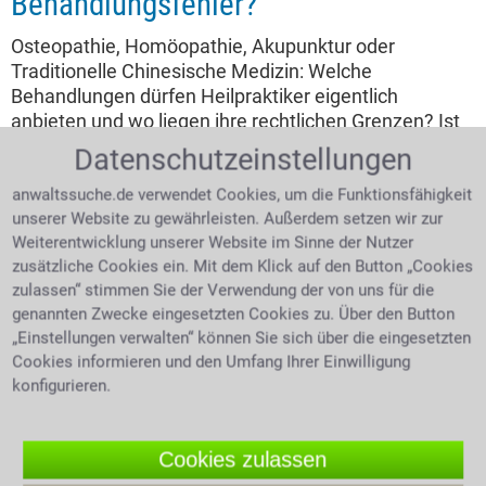
Behandlungsfehler?
Osteopathie, Homöopathie, Akupunktur oder
Traditionelle Chinesische Medizin: Welche
Behandlungen dürfen Heilpraktiker eigentlich
anbieten und wo liegen ihre rechtlichen Grenzen? Ist
die Berufsbezeichnung geschützt und wann muss ein
Datenschutzeinstellungen
Patient an einen Arzt verwiesen werden? Was gilt,
wenn eine falsche Diagnose, eine ungeeignete
anwaltssuche.de verwendet Cookies, um die Funktionsfähigkeit
unserer Website zu gewährleisten. Außerdem setzen wir zur
Therapie oder mangelnde Aufklärung zu
Weiterentwicklung unserer Website im Sinne der Nutzer
gesundheitlichen Schäden führt? Und unter welchen
zusätzliche Cookies ein. Mit dem Klick auf den Button „Cookies
Voraussetzungen können Betroffene Schadensersatz
zulassen“ stimmen Sie der Verwendung der von uns für die
und Schmerzensgeld verlangen?
genannten Zwecke eingesetzten Cookies zu. Über den Button
„Einstellungen verwalten“ können Sie sich über die eingesetzten
4.0 /
5
(694 Bewertungen)
Cookies informieren und den Umfang Ihrer Einwilligung
konfigurieren.
Cookies zulassen