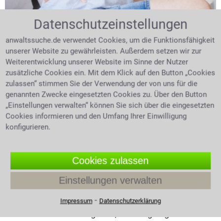
Datenschutzeinstellungen
anwaltssuche.de verwendet Cookies, um die Funktionsfähigkeit
unserer Website zu gewährleisten. Außerdem setzen wir zur
Weiterentwicklung unserer Website im Sinne der Nutzer
zusätzliche Cookies ein. Mit dem Klick auf den Button „Cookies
zulassen“ stimmen Sie der Verwendung der von uns für die
Expertentipp vom 07.08.2026
genannten Zwecke eingesetzten Cookies zu. Über den Button
Wann haften Heilpraktiker für
„Einstellungen verwalten“ können Sie sich über die eingesetzten
Cookies informieren und den Umfang Ihrer Einwilligung
Behandlungsfehler?
konfigurieren.
Osteopathie, Homöopathie, Akupunktur oder
Traditionelle Chinesische Medizin: Welche
Cookies zulassen
Behandlungen dürfen Heilpraktiker eigentlich
anbieten und wo liegen ihre rechtlichen Grenzen? Ist
Einstellungen verwalten
die Berufsbezeichnung geschützt und wann muss ein
⁃
Patient an einen Arzt verwiesen werden? Was gilt,
Impressum
Datenschutzerklärung
wenn eine falsche Diagnose, eine ungeeignete