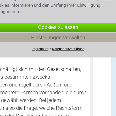
es Steuerstrafrechts in Kontakt zu
kies informieren und den Umfang Ihrer Einwilligung
ch Umfang des Verstoßes zu
figurieren.
 (leichtfertige Steuerverkürzung) oder
rhinterziehung) kommen. Bei der
Cookies zulassen
trategie ist dabei von großer Bedeutung,
Einstellungen verwalten
n bereits Kenntnis von der Straftat
elbstanzeige mit strafbefreiender
⁃
Impressum
Datenschutzerklärung
.
häftigt sich mit den Gesellschaften,
ines bestimmten Zwecks
n und regelt deren Außen- und
d mehrere Formen vorhanden, die durch
n gewählt werden. Bei jedem
ch also die Frage, welche Rechtsform
wie der Gesellschaftsvertrag zu