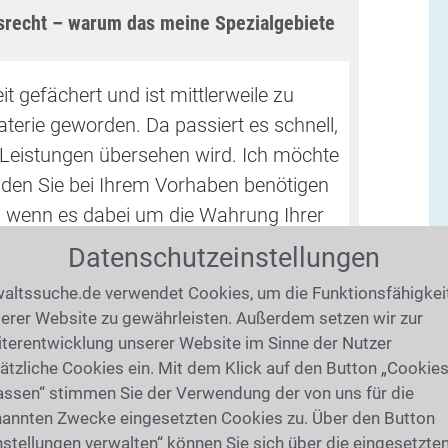
srecht – warum das meine Spezialgebiete
it gefächert und ist mittlerweile zu
erie geworden. Da passiert es schnell,
 Leistungen übersehen wird. Ich möchte
 den Sie bei Ihrem Vorhaben benötigen
an, wenn es dabei um die Wahrung Ihrer
errechts geht. Neben den vielen
Datenschutzeinstellungen
das Einkommenssteuergesetz,
altssuche.de verwendet Cookies, um die Funktionsfähigkei
 oder das Umsatzsteuergesetz müssen
erer Website zu gewährleisten. Außerdem setzen wir zur
ben bei einer Schenkung und bei der
terentwicklung unserer Website im Sinne der Nutzer
rden. Bei der Möglichkeit einer
ätzliche Cookies ein. Mit dem Klick auf den Button „Cookie
assen“ stimmen Sie der Verwendung der von uns für die
eigenen Steuerangelegenheiten muss
annten Zwecke eingesetzten Cookies zu. Über den Button
ordnung immer berücksichtigt werden,
nstellungen verwalten“ können Sie sich über die eingesetzte