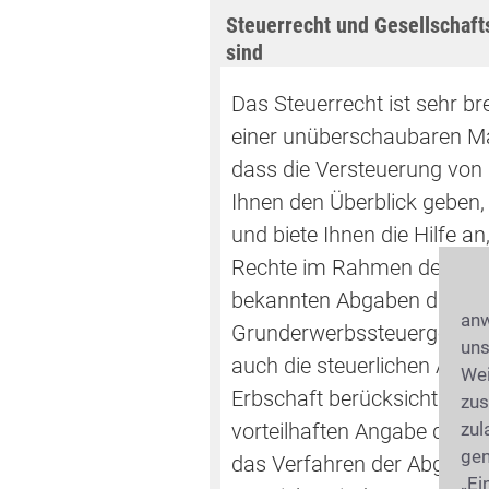
Steuerrecht und Gesellschaft
sind
Das Steuerrecht ist sehr bre
einer unüberschaubaren Mat
dass die Versteuerung von
Ihnen den Überblick geben,
und biete Ihnen die Hilfe 
Rechte im Rahmen des Steu
bekannten Abgaben durch 
anw
Grunderwerbssteuergesetz
uns
auch die steuerlichen Abga
Wei
Erbschaft berücksichtigt we
zus
zul
vorteilhaften Angabe der 
gen
das Verfahren der Abgaben
„Ei