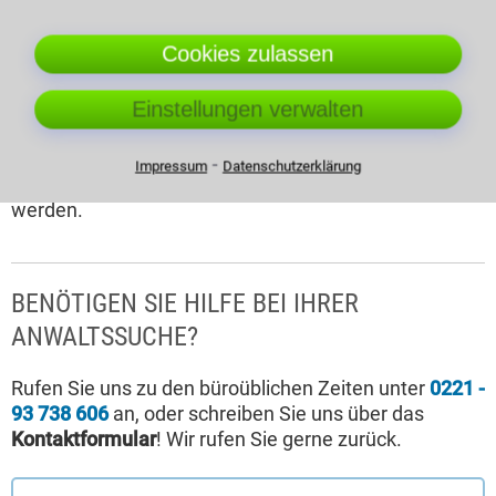
Sollten Sie eine Verletzung Ihrer Grundrechte
vermuten, sammeln Sie alle Beweise und sprechen
Cookies zulassen
Sie mit einem Anwalt, der Erfahrung mit
Verfassungsrecht hat. Er kann Ihnen helfen, Ihre
Rechte vor dem Bundesverfassungsgericht geltend
Einstellungen verwalten
zu machen und Sie durch den Prozess führen. Eine
gut vorbereitete und fundierte Beschwerde hat
⁃
Impressum
Datenschutzerklärung
höhere Chancen, vom Gericht angenommen zu
werden.
BENÖTIGEN SIE HILFE BEI IHRER
ANWALTSSUCHE?
Rufen Sie uns zu den büroüblichen Zeiten unter
0221 -
93 738 606
an, oder schreiben Sie uns über das
Kontaktformular
! Wir rufen Sie gerne zurück.