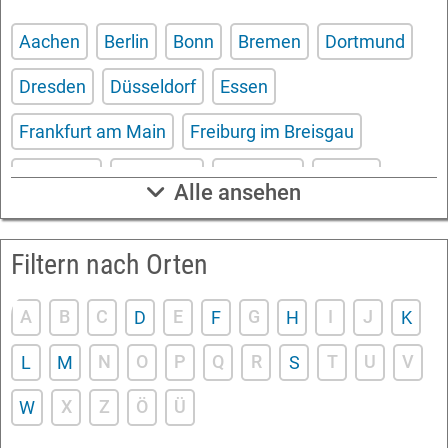
Aachen
Berlin
Bonn
Bremen
Dortmund
Dresden
Düsseldorf
Essen
Frankfurt am Main
Freiburg im Breisgau
Hamburg
Hannover
Karlsruhe
Kassel
Alle ansehen
Köln
Leipzig
Mannheim
München
Filtern nach Orten
Nürnberg
Saarbrücken
Stuttgart
Wuppertal
Würzburg
A
B
C
E
G
I
J
D
F
H
K
N
O
P
Q
R
T
U
V
L
M
S
X
Z
Ö
Ü
W