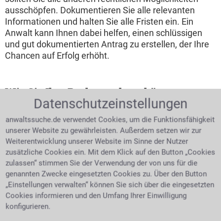
ausschöpfen. Dokumentieren Sie alle relevanten
Informationen und halten Sie alle Fristen ein. Ein
Anwalt kann Ihnen dabei helfen, einen schlüssigen
und gut dokumentierten Antrag zu erstellen, der Ihre
Chancen auf Erfolg erhöht.
Wie Sie Ihre Rechte wahren können
Datenschutzeinstellungen
Um Ihre Rechte effektiv zu wahren, ist es wichtig, sich
anwaltssuche.de verwendet Cookies, um die Funktionsfähigkeit
gut zu informieren und rechtzeitig zu handeln. Bleiben
unserer Website zu gewährleisten. Außerdem setzen wir zur
Sie über aktuelle Gesetze und Urteile informiert, die
Weiterentwicklung unserer Website im Sinne der Nutzer
Ihre Rechte betreffen könnten. Ein Bewusstsein für
zusätzliche Cookies ein. Mit dem Klick auf den Button „Cookies
die eigenen Rechte und Pflichten hilft Ihnen, besser
zulassen“ stimmen Sie der Verwendung der von uns für die
auf mögliche Rechtsverletzungen zu reagieren.
genannten Zwecke eingesetzten Cookies zu. Über den Button
„Einstellungen verwalten“ können Sie sich über die eingesetzten
Cookies informieren und den Umfang Ihrer Einwilligung
Konkrete Handlungshinweise
konfigurieren.