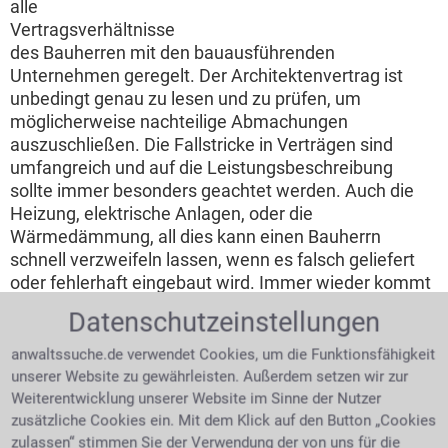
alle
Vertragsverhältnisse
des Bauherren mit den bauausführenden
Unternehmen geregelt. Der Architektenvertrag ist
unbedingt genau zu lesen und zu prüfen, um
möglicherweise nachteilige Abmachungen
auszuschließen. Die Fallstricke in Verträgen sind
umfangreich und auf die Leistungsbeschreibung
sollte immer besonders geachtet werden. Auch die
Heizung, elektrische Anlagen, oder die
Wärmedämmung, all dies kann einen Bauherrn
schnell verzweifeln lassen, wenn es falsch geliefert
oder fehlerhaft eingebaut wird. Immer wieder kommt
es auch vor, dass eine Baufirma Insolvenz beantragen
Datenschutzeinstellungen
muss und überhaupt keine Arbeit oder Material mehr
liefern kann. Komplikationen beim Hausbau bedeuten
anwaltssuche.de verwendet Cookies, um die Funktionsfähigkeit
für den Bauherren eigentlich immer eine verzögerte
unserer Website zu gewährleisten. Außerdem setzen wir zur
Fertigstellung des Bauvorhabens. Gezielte
Weiterentwicklung unserer Website im Sinne der Nutzer
Unterstützung kann hier von einem Anwalt oder
zusätzliche Cookies ein. Mit dem Klick auf den Button „Cookies
Fachanwalt für Bau- und Architektenrecht in
zulassen“ stimmen Sie der Verwendung der von uns für die