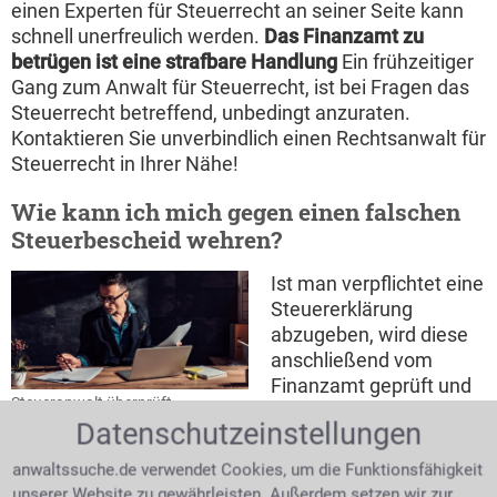
einen Experten für Steuerrecht an seiner Seite kann
schnell unerfreulich werden.
Das Finanzamt zu
betrügen ist eine strafbare Handlung
Ein frühzeitiger
Gang zum Anwalt für Steuerrecht, ist bei Fragen das
Steuerrecht betreffend, unbedingt anzuraten.
Kontaktieren Sie unverbindlich einen Rechtsanwalt für
Steuerrecht in Ihrer Nähe!
Wie kann ich mich gegen einen falschen
Steuerbescheid wehren?
Ist man verpflichtet eine
Steuererklärung
abzugeben, wird diese
anschließend vom
Finanzamt geprüft und
Steueranwalt überprüft
die Folge ist ein
Steuerbescheid
Datenschutzeinstellungen
zugestellter
Steuerbescheid. Dieser
anwaltssuche.de verwendet Cookies, um die Funktionsfähigkeit
gibt Auskunft über zu viel oder zu wenig entrichtete
unserer Website zu gewährleisten. Außerdem setzen wir zur