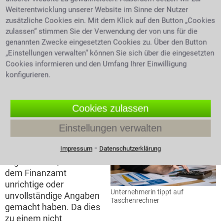
Steuer mit dem Hinweis der Rückerstattung oder der
Weiterentwicklung unserer Website im Sinne der Nutzer
Aufforderung zur Nachzahlung. Wie gegen jeden
zusätzliche Cookies ein. Mit dem Klick auf den Button „Cookies
amtlichen Bescheid sind auch gegen den
zulassen“ stimmen Sie der Verwendung der von uns für die
Steuerbescheid Rechtsmittel möglich, zunächst per
genannten Zwecke eingesetzten Cookies zu. Über den Button
Einspruch, dann auf dem Wege einer Klage. Die Tiefe
„Einstellungen verwalten“ können Sie sich über die eingesetzten
des Steuerrechts ist nur schwer zu durchleuchten,
Cookies informieren und den Umfang Ihrer Einwilligung
konfigurieren.
hier ist Fachwissen gefragt. Wenden Sie sich daher an
einen Anwalt, wenn der Fiskus Ihre Rechte
missachtet.
Cookies zulassen
Steuerhinterziehung
Einstellungen verwalten
Eine
⁃
Impressum
Datenschutzerklärung
Steuerhinterziehung
liegt dann vor, wenn Sie
dem Finanzamt
unrichtige oder
Unternehmerin tippt auf
unvollständige Angaben
Taschenrechner
gemacht haben. Da dies
zu einem nicht