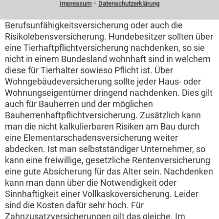
⁃
werden auch Versicherungen wie die
Impressum
Datenschutzerklärung
Auslandsreisekrankenversicherung, die
Berufsunfähigkeitsversicherung oder auch die
Risikolebensversicherung. Hundebesitzer sollten über
eine Tierhaftpflichtversicherung nachdenken, so sie
nicht in einem Bundesland wohnhaft sind in welchem
diese für Tierhalter sowieso Pflicht ist. Über
Wohngebäudeversicherung sollte jeder Haus- oder
Wohnungseigentümer dringend nachdenken. Dies gilt
auch für Bauherren und der möglichen
Bauherrenhaftpflichtversicherung. Zusätzlich kann
man die nicht kalkulierbaren Risiken am Bau durch
eine Elementarschadensversicherung weiter
abdecken. Ist man selbstständiger Unternehmer, so
kann eine freiwillige, gesetzliche Rentenversicherung
eine gute Absicherung für das Alter sein. Nachdenken
kann man dann über die Notwendigkeit oder
Sinnhaftigkeit einer Vollkaskoversicherung. Leider
sind die Kosten dafür sehr hoch. Für
Zahnzusatzversicherungen gilt das gleiche. Im