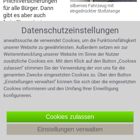
Pflichtversicherungen
silbernes Fahrzeug mit
für alle Bürger. Dann
eingedrückter Stoßstange
gibt es aber auch
freiwillige private
Datenschutzeinstellungen
Versicherungen. Für diese privaten Versicherungen
gibt es das Versicherungsrecht. Das
anwaltssuche.de verwendet Cookies, um die Funktionsfähigkeit
Versicherungsrecht ist dem Zivilrecht zuzuordnen.
unserer Website zu gewährleisten. Außerdem setzen wir zur
Weitestgehend sind die Regelungen im
Weiterentwicklung unserer Website im Sinne der Nutzer
Versicherungsvertragsgesetz (VVG) geregelt.
zusätzliche Cookies ein. Mit dem Klick auf den Button „Cookies
zulassen“ stimmen Sie der Verwendung der von uns für die
Versicherbar ist so gut wie alles.
genannten Zwecke eingesetzten Cookies zu. Über den Button
„Einstellungen verwalten“ können Sie sich über die eingesetzten
Immer wieder erklären
Cookies informieren und den Umfang Ihrer Einwilligung
Finanzprofis, welche
konfigurieren.
Versicherungen
vernünftig sind und
welche überflüssig.
Cookies zulassen
eine 200 Euro Geldnote
Ganz oben auf der Liste
sollte die
Einstellungen verwalten
Privathaftpflichtversicherung stehen. Oben eingestuft