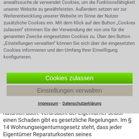
anwaltssuche.de verwendet Cookies, um die Funktionsfähigkeit
Bereits während der
unserer Website zu gewährleisten. Außerdem setzen wir zur
Bauzeit können Mängel
Weiterentwicklung unserer Website im Sinne der Nutzer
am Bauprojekt
zusätzliche Cookies ein. Mit dem Klick auf den Button „Cookies
entstehen.
zulassen“ stimmen Sie der Verwendung der von uns für die
Selbstverständlich
genannten Zwecke eingesetzten Cookies zu. Über den Button
tropfender Wasserhahn
haftet ein Architekt oder
„Einstellungen verwalten“ können Sie sich über die eingesetzten
Ingenieur genauso wie
Cookies informieren und den Umfang Ihrer Einwilligung
jeder Handwerker und Baustofflieferant für seine
konfigurieren.
Leistungen. Die Schwierigkeit hier ist, dass der Fehler
schlüssig nachgewiesen werden muss. Kann man
einen Materialfehler nachweisen, oder wurde es
Cookies zulassen
falsch bestellt? Je komplizierter der Fall, desto länger
Einstellungen verwalten
dauert die Klärung. Hier muss dann auch auf
Verjährungsfristen geachtet werden. Spätere Mängel,
⁃
Impressum
Datenschutzerklärung
also nach Bezug des Sondereigentums, gibt es
natürlich auch. Verursacht der Eigentümer selbst
einen Schaden gibt es gesetzliche Regelungen. Im §
14 Wohnungseigentumsgesetz steht, dass jeder
Eigentümer Reparaturkosten seines