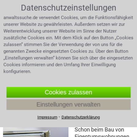
Badsanierung zwar ersteinmal die alleinige
Datenschutzeinstellungen
Entscheidung des Sondereigentümers, sind jedoch
anwaltssuche.de verwendet Cookies, um die Funktionsfähigkeit
durch den Umbau neue Rohre oder ein Umbau der
unserer Website zu gewährleisten. Außerdem setzen wir zur
Rohre nötig, so muss dies von der
Weiterentwicklung unserer Website im Sinne der Nutzer
Eigentümergemeinschaft beschlossen werden.
zusätzliche Cookies ein. Mit dem Klick auf den Button „Cookies
Sonderwünsche können jedoch, wenn es sich um
zulassen“ stimmen Sie der Verwendung der von uns für die
sondereingentumsfähige Dinge handelt, über die
genannten Zwecke eingesetzten Cookies zu. Über den Button
Teilungserklärung berücksichtigt werden. Je mehr
„Einstellungen verwalten“ können Sie sich über die eingesetzten
Wohnungseigentümer in einer Gemeinschaft sind,
Cookies informieren und den Umfang Ihrer Einwilligung
desto schwieriger wird es einen Konsens bei
konfigurieren.
gemeinschaftlich zu beschließenden Reparaturen
oder Instandsetzungen zu finden. Nützen Sie das
Fachwissen eines Anwalts für
Cookies zulassen
Wohnungseigentumsrecht bevor es zu einem Prozess
Einstellungen verwalten
kommt.
⁃
Wer haftet bei Schäden
Impressum
Datenschutzerklärung
Schon beim Bau von
Eigentumswohnungen