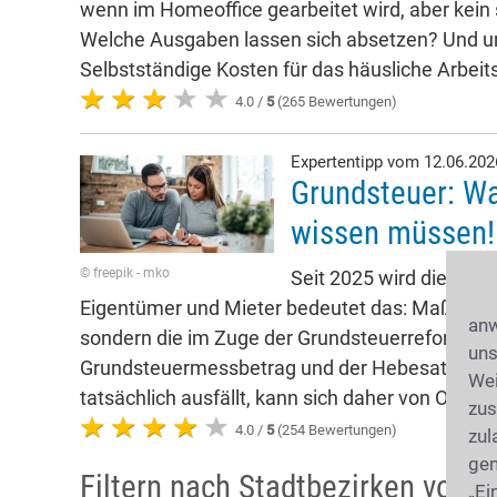
wenn im Homeoffice gearbeitet wird, aber kein
Welche Ausgaben lassen sich absetzen? Und 
Selbstständige Kosten für das häusliche Arbe
4.0 /
5
(265 Bewertungen)
Expertentipp vom 12.06.20
Grundsteuer: Wa
wissen müssen!
© freepik - mko
Seit 2025 wird die Gru
Eigentümer und Mieter bedeutet das: Maßgeblich
anw
sondern die im Zuge der Grundsteuerreform neu
uns
Grundsteuermessbetrag und der Hebesatz der j
Wei
tatsächlich ausfällt, kann sich daher von Ort zu
zus
4.0 /
5
(254 Bewertungen)
zul
gen
Filtern nach Stadtbezirken von S
„Ei