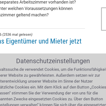
 separates Arbeitszimmer vorhanden ist?
unter welchen Voraussetzungen können
itszimmer geltend machen?
26
(2536 mal gelesen)
s Eigentümer und Mieter jetzt
ndsteuer nach neuen Regeln erhoben. Für
Datenschutzeinstellungen
 sind nicht mehr die alten Einheitswerte,
altssuche.de verwendet Cookies, um die Funktionsfähigkei
 festgestellten Werte, der
erer Website zu gewährleisten. Außerdem setzen wir zur
eweiligen Gemeinde. Wie hoch die Belastung
terentwicklung unserer Website im Sinne der Nutzer
 Ort deutlich unterscheiden.
ätzliche Cookies ein. Mit dem Klick auf den Button „Cookie
assen“ stimmen Sie der Verwendung der von uns für die
annten Zwecke eingesetzten Cookies zu. Über den Button
tuttgart
nstellungen verwalten“ können Sie sich über die eingesetzte