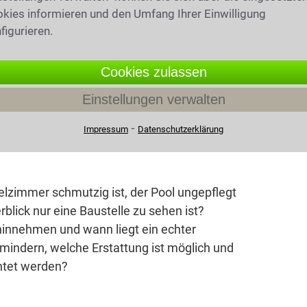
rf einen solchen Test verlangen, wie wird er
kies informieren und den Umfang Ihrer Einwilligung
imliche Vaterschaftstests zulässig? Wer kann
figurieren.
isten gelten und welche Folgen hat eine
 Mutter und Kind?
Cookies zulassen
Einstellungen verwalten
26
(9396 mal gelesen)
⁃
Impressum
Datenschutzerklärung
ern – die 10 häufigsten
lzimmer schmutzig ist, der Pool ungepflegt
rblick nur eine Baustelle zu sehen ist?
innehmen und wann liegt ein echter
 mindern, welche Erstattung ist möglich und
htet werden?