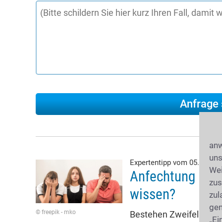
anw
uns
Expertentipp vom 05.08.20
Wei
Anfechtung der 
zus
wissen?
zul
gen
© freepik - mko
Bestehen Zweifel an der
„Ei