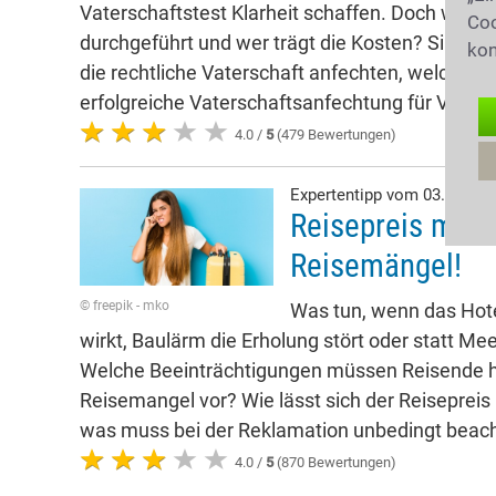
Vaterschaftstest Klarheit schaffen. Doch wer da
Coo
durchgeführt und wer trägt die Kosten? Sind he
kon
die rechtliche Vaterschaft anfechten, welche Fr
erfolgreiche Vaterschaftsanfechtung für Vater,
4.0 /
5
(479 Bewertungen)
Expertentipp vom 03.08.20
Reisepreis mind
Reisemängel!
© freepik - mko
Was tun, wenn das Hote
wirkt, Baulärm die Erholung stört oder statt Mee
Welche Beeinträchtigungen müssen Reisende h
Reisemangel vor? Wie lässt sich der Reisepreis
was muss bei der Reklamation unbedingt beac
4.0 /
5
(870 Bewertungen)