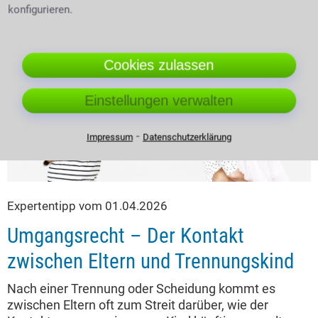
Scheidung oder in Bezug auf eine Adoption. Fehlende
konfigurieren.
oder unklare Vereinbarungen können später für
unnötige Streits sorgen. Doch es gibt Möglichkeiten,
dies zu verhindern.
Cookies zulassen
Einstellungen verwalten
⁃
Impressum
Datenschutzerklärung
Expertentipp vom 01.04.2026
Umgangsrecht – Der Kontakt
zwischen Eltern und Trennungskind
Nach einer Trennung oder Scheidung kommt es
zwischen Eltern oft zum Streit darüber, wie der