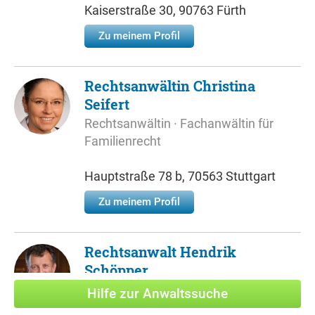
Kaiserstraße 30, 90763 Fürth
Zu meinem Profil
Rechtsanwältin Christina
Seifert
Rechtsanwältin · Fachanwältin für
Familienrecht
Hauptstraße 78 b, 70563 Stuttgart
Zu meinem Profil
Rechtsanwalt Hendrik
Schöpper
Schöpper und Kollegen
Hilfe zur Anwaltssuche
Rechtsanwalt · Fachanwalt für