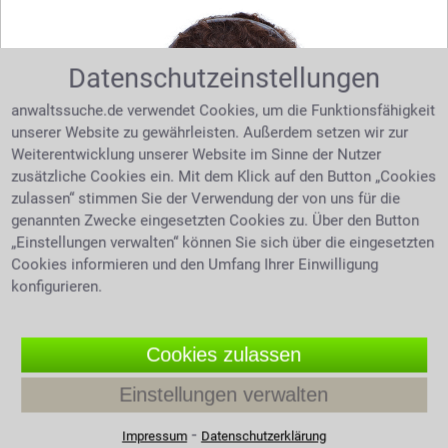
Datenschutzeinstellungen
anwaltssuche.de verwendet Cookies, um die Funktionsfähigkeit
unserer Website zu gewährleisten. Außerdem setzen wir zur
Weiterentwicklung unserer Website im Sinne der Nutzer
zusätzliche Cookies ein. Mit dem Klick auf den Button „Cookies
zulassen“ stimmen Sie der Verwendung der von uns für die
genannten Zwecke eingesetzten Cookies zu. Über den Button
„Einstellungen verwalten“ können Sie sich über die eingesetzten
Cookies informieren und den Umfang Ihrer Einwilligung
Sie benötigen Hilfe bei Ihrer Suche nach dem
konfigurieren.
richtigen Anwalt? Dann schreiben Sie uns über
unser
. Wir helfen Ihnen kostenlos
Kontaktformular
Cookies zulassen
und unverbindlich.
Einstellungen verwalten
Filtern nach Großstädten
⁃
Impressum
Datenschutzerklärung