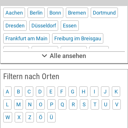
Aachen
Berlin
Bonn
Bremen
Dortmund
Dresden
Düsseldorf
Essen
Frankfurt am Main
Freiburg im Breisgau
Hamburg
Hannover
Karlsruhe
Kassel
Alle ansehen
Köln
Leipzig
Mannheim
München
Filtern nach Orten
Nürnberg
Saarbrücken
Stuttgart
Wuppertal
Würzburg
A
B
C
D
E
F
G
H
I
J
K
L
M
N
O
P
Q
R
S
T
U
V
W
X
Z
Ö
Ü