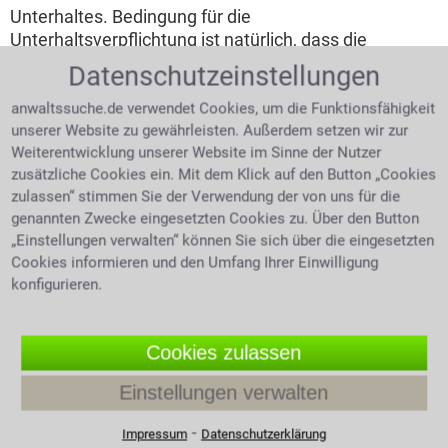
Unterhaltes. Bedingung für die
Unterhaltsverpflichtung ist natürlich, dass die
persönlichen Umstände es einem überhaupt
Datenschutzeinstellungen
ermöglichen Unterhalt zu leisten. Anspruch auf
Unterhalt besteht immer für gemeinsame Kinder,
anwaltssuche.de verwendet Cookies, um die Funktionsfähigkeit
wenn sich Eltern trennen oder nicht zusammen leben.
unserer Website zu gewährleisten. Außerdem setzen wir zur
Weiterentwicklung unserer Website im Sinne der Nutzer
Die Unterhaltsarten für die gemeinsamen Kinder
zusätzliche Cookies ein. Mit dem Klick auf den Button „Cookies
unterscheiden sich in Barunterhalt und
zulassen“ stimmen Sie der Verwendung der von uns für die
Naturalunterhalt, außerdem gibt es noch den
genannten Zwecke eingesetzten Cookies zu. Über den Button
Trennungsunterhalt später den nachehelichen
„Einstellungen verwalten“ können Sie sich über die eingesetzten
Unterhalt. Beide Elternteile teilen sich den Unterhalt
Cookies informieren und den Umfang Ihrer Einwilligung
indem sich einer um das Wohl und den Alltag des
konfigurieren.
Kindes kümmert, der andere steuert mit seinem
Barunterhalt Unterstützung bei.
Cookies zulassen
Den Kindesunterhalt berechnen
Einstellungen verwalten
Zu beachten ist bei der Berechnung des
Kindesunterhaltes, dass es lediglich um das sog.
⁃
Impressum
Datenschutzerklärung
unterhaltsrelevante Einkommen geht, nicht um das