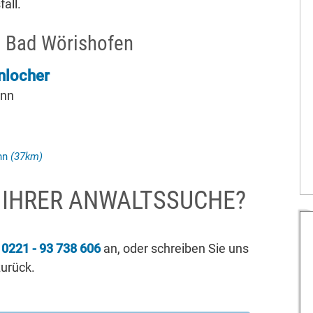
all.
n Bad Wörishofen
nlocher
unn
unn
(37km)
I IHRER ANWALTSSUCHE?
r
0221 - 93 738 606
an, oder schreiben Sie uns
zurück.