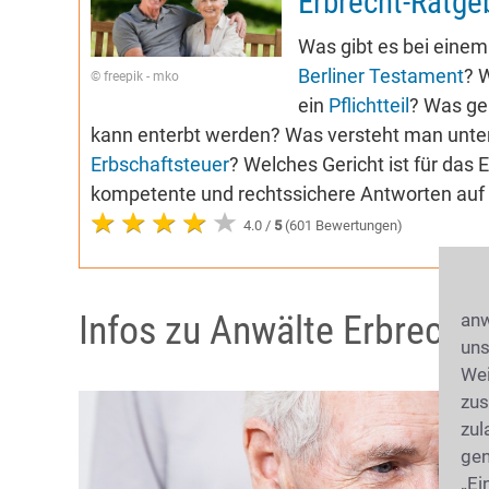
Erbrecht-Ratge
Was gibt es bei eine
Berliner Testament
? 
© freepik - mko
ein
Pflichtteil
? Was ge
kann enterbt werden? Was versteht man unter 
Erbschaftsteuer
? Welches Gericht ist für das
kompetente und rechtssichere Antworten auf 
4.0 /
5
(601 Bewertungen)
Infos zu Anwälte Erbrecht
anw
uns
Wei
zus
zul
gen
„Ei