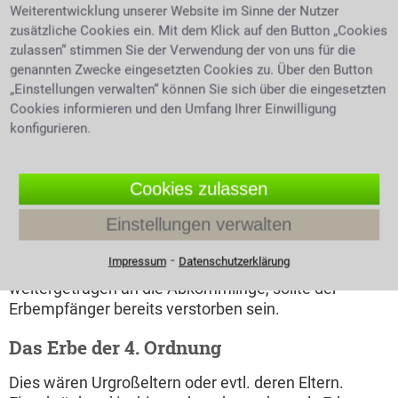
Weiterentwicklung unserer Website im Sinne der Nutzer
Erben als Erbe der sogenannten 2. Ordnung
zusätzliche Cookies ein. Mit dem Klick auf den Button „Cookies
Die Erben der 2. Ordnung sind Eltern und Geschwister
zulassen“ stimmen Sie der Verwendung der von uns für die
genannten Zwecke eingesetzten Cookies zu. Über den Button
des Erblassers. Sie erben dann, wenn keine Erben der
„Einstellungen verwalten“ können Sie sich über die eingesetzten
ersten Ordnung vorhanden sind. Eltern beerben hier
Cookies informieren und den Umfang Ihrer Einwilligung
ihr verstorbenes Kind. Lebt nur noch ein Elternteil, so
konfigurieren.
treten an die Stelle des bereits früher verstorbenen
Elternteils die Geschwister des Erblassers oder deren
Kinder.
Cookies zulassen
Die dritte Ordnung im Erbrecht
Einstellungen verwalten
Hier werden die Großeltern des Verstorbenen und
⁃
Impressum
Datenschutzerklärung
deren Kinder bedacht. Auch hier würde das Erbe
weitergetragen an die Abkömmlinge, sollte der
Erbempfänger bereits verstorben sein.
Das Erbe der 4. Ordnung
Dies wären Urgroßeltern oder evtl. deren Eltern.