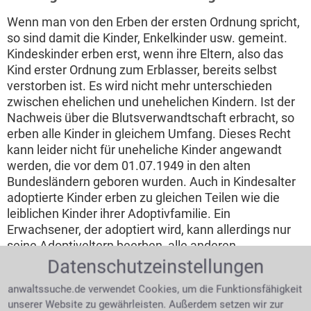
Wenn man von den Erben der ersten Ordnung spricht,
so sind damit die Kinder, Enkelkinder usw. gemeint.
Kindeskinder erben erst, wenn ihre Eltern, also das
Kind erster Ordnung zum Erblasser, bereits selbst
verstorben ist. Es wird nicht mehr unterschieden
zwischen ehelichen und unehelichen Kindern. Ist der
Nachweis über die Blutsverwandtschaft erbracht, so
erben alle Kinder in gleichem Umfang. Dieses Recht
kann leider nicht für uneheliche Kinder angewandt
werden, die vor dem 01.07.1949 in den alten
Bundesländern geboren wurden. Auch in Kindesalter
adoptierte Kinder erben zu gleichen Teilen wie die
leiblichen Kinder ihrer Adoptivfamilie. Ein
Erwachsener, der adoptiert wird, kann allerdings nur
seine Adoptiveltern beerben, alle anderen
Familienmitglieder der Adoptivfamilie schließt das
Datenschutzeinstellungen
Erbrecht in diesem Fall aus. Stiefkinder sind keine
anwaltssuche.de verwendet Cookies, um die Funktionsfähigkeit
gesetzlichen Erben.
unserer Website zu gewährleisten. Außerdem setzen wir zur