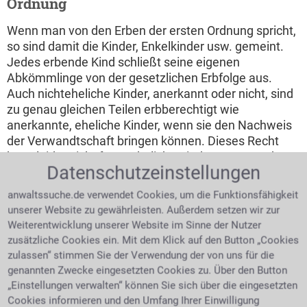
Ordnung
Wenn man von den Erben der ersten Ordnung spricht,
so sind damit die Kinder, Enkelkinder usw. gemeint.
Jedes erbende Kind schließt seine eigenen
Abkömmlinge von der gesetzlichen Erbfolge aus.
Auch nichteheliche Kinder, anerkannt oder nicht, sind
zu genau gleichen Teilen erbberechtigt wie
anerkannte, eheliche Kinder, wenn sie den Nachweis
der Verwandtschaft bringen können. Dieses Recht
kann leider nicht für uneheliche Kinder angewandt
Datenschutzeinstellungen
werden, die vor dem 01.07.1949 in den alten
Bundesländern geboren wurden. Bei Adoptionen erbt
anwaltssuche.de verwendet Cookies, um die Funktionsfähigkeit
das minderjährige, adoptierte Kind in vollem Umfang
unserer Website zu gewährleisten. Außerdem setzen wir zur
wie ein leibliches Kind. Ein Erwachsener, der adoptiert
Weiterentwicklung unserer Website im Sinne der Nutzer
wird, kann allerdings nur seine Adoptiveltern beerben,
zusätzliche Cookies ein. Mit dem Klick auf den Button „Cookies
alle anderen Familienmitglieder der Adoptivfamilie
zulassen“ stimmen Sie der Verwendung der von uns für die
schließt das Erbrecht in diesem Fall aus. Stiefkinder
genannten Zwecke eingesetzten Cookies zu. Über den Button
können nur per letztwilliger Verfügung Erben werden.
„Einstellungen verwalten“ können Sie sich über die eingesetzten
Cookies informieren und den Umfang Ihrer Einwilligung