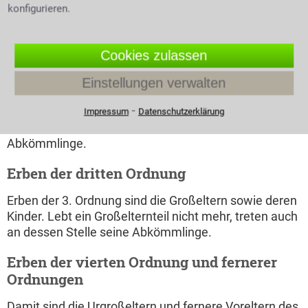
Die Erben der zweiten Ordnung
konfigurieren.
Unter die Erben der zweiten Ordnung fallen die Eltern
und Geschwister des Verstorbenen. Erbberechtigt ist
Cookies zulassen
man als Erbe der 2. Ordnung dann, wenn es keine
Erben der 1. Ordnung zu berücksichtigen gibt. Stirbt
Einstellungen verwalten
das Kind vor den Eltern, erben beide Elternteile zu
⁃
gleichen Teilen. Ist bereits ein Elternteil gestorben,
Impressum
Datenschutzerklärung
treten an dessen Stelle die Geschwister oder deren
Abkömmlinge.
Erben der dritten Ordnung
Erben der 3. Ordnung sind die Großeltern sowie deren
Kinder. Lebt ein Großelternteil nicht mehr, treten auch
an dessen Stelle seine Abkömmlinge.
Erben der vierten Ordnung und fernerer
Ordnungen
Damit sind die Urgroßeltern und fernere Voreltern des