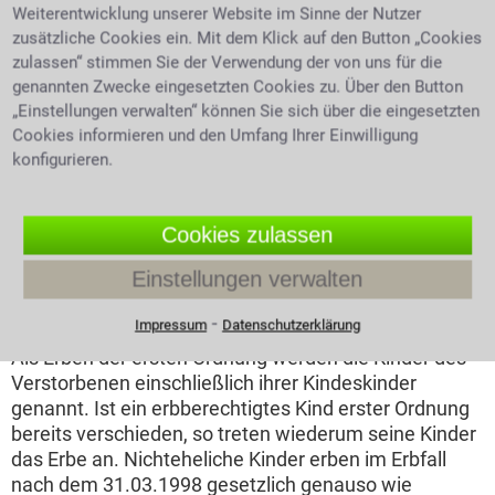
1. Ordnung zu gleichen Teilen. Gibt es keine Erben der
Weiterentwicklung unserer Website im Sinne der Nutzer
ersten Ordnung so bekommt der verwitwete
zusätzliche Cookies ein. Mit dem Klick auf den Button „Cookies
Ehepartner dreiviertel des Erbes, die restlichen Erben
zulassen“ stimmen Sie der Verwendung der von uns für die
teilen sich ein Viertel. Gibt es keine Erben der ersten
genannten Zwecke eingesetzten Cookies zu. Über den Button
„Einstellungen verwalten“ können Sie sich über die eingesetzten
drei Ordnungen, so ist der überlebende Ehegatte der
Cookies informieren und den Umfang Ihrer Einwilligung
alleinige Erbe. Die erbenden Verwandten werden in
konfigurieren.
verschiedene Ordnungen eingeteilt. Für mehr
rechtliche Informationen über das gesetzlich
geregelte Erbrecht, oder eine generelle
Cookies zulassen
Rechtsberatung zum Thema Erbrecht wendet man
sich an einen erfahrenen Rechtsanwalt für Erbrecht.
Einstellungen verwalten
Erbe der 1. Ordnung
⁃
Impressum
Datenschutzerklärung
Als Erben der ersten Ordnung werden die Kinder des
Verstorbenen einschließlich ihrer Kindeskinder
genannt. Ist ein erbberechtigtes Kind erster Ordnung
bereits verschieden, so treten wiederum seine Kinder
das Erbe an. Nichteheliche Kinder erben im Erbfall
nach dem 31.03.1998 gesetzlich genauso wie