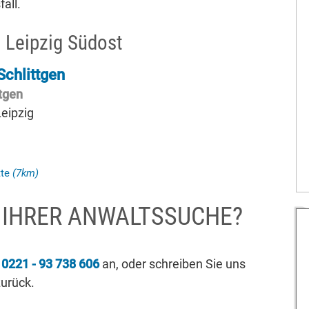
all.
 Leipzig Südost
Schlittgen
tgen
eipzig
tte
(7km)
I IHRER ANWALTSSUCHE?
r
0221 - 93 738 606
an, oder schreiben Sie uns
zurück.