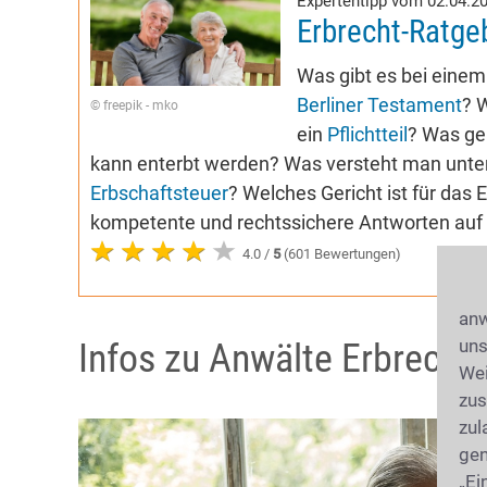
Expertentipp vom 02.04.2
Erbrecht-Ratge
Was gibt es bei eine
Berliner Testament
? 
© freepik - mko
ein
Pflichtteil
? Was ge
kann enterbt werden? Was versteht man unter 
Erbschaftsteuer
? Welches Gericht ist für das
kompetente und rechtssichere Antworten auf 
4.0 /
5
(601 Bewertungen)
anw
uns
Infos zu Anwälte Erbrecht 
Wei
zus
zul
gen
„Ei