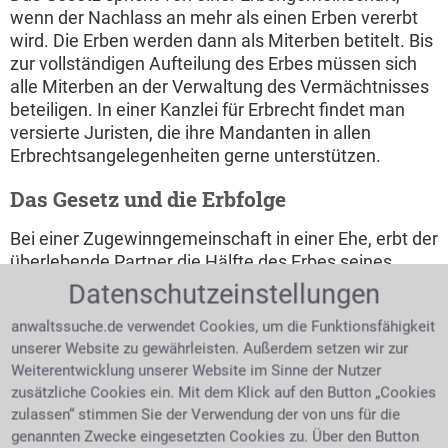
wenn der Nachlass an mehr als einen Erben vererbt
wird. Die Erben werden dann als Miterben betitelt. Bis
zur vollständigen Aufteilung des Erbes müssen sich
alle Miterben an der Verwaltung des Vermächtnisses
beteiligen. In einer Kanzlei für Erbrecht findet man
versierte Juristen, die ihre Mandanten in allen
Erbrechtsangelegenheiten gerne unterstützen.
Das Gesetz und die Erbfolge
Bei einer Zugewinngemeinschaft in einer Ehe, erbt der
überlebende Partner die Hälfte des Erbes seines
Ehepartners, der andere Teil geht an die Kinder oder
Datenschutzeinstellungen
Kindeskinder. War die Ehe kinderlos, so erhält der
anwaltssuche.de verwendet Cookies, um die Funktionsfähigkeit
verbliebene Gatte, ¾ des Erbes. Alleinerbe ist der
unserer Website zu gewährleisten. Außerdem setzen wir zur
überlebende Ehegatte dann, wenn es außer ihm nur
Weiterentwicklung unserer Website im Sinne der Nutzer
noch Erben der 4. Ordnung oder noch fernerer
zusätzliche Cookies ein. Mit dem Klick auf den Button „Cookies
Ordnungen gibt. Um Streitigkeiten beim Erbe zu
zulassen“ stimmen Sie der Verwendung der von uns für die
verhindern, gibt das Gesetz sogenannte Ordnungen
genannten Zwecke eingesetzten Cookies zu. Über den Button
vor, die den Anspruch des Erbes je nach