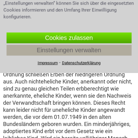
„Einstellungen verwalten“ können Sie sich über die eingesetzten
Verwandtschaftsgrad einteilen. Rechtliche Fragen
Cookies informieren und den Umfang Ihrer Einwilligung
zum jeweiligen persönlichen Erbfall, oder eine
konfigurieren.
Rechtsberatung zu anderen, das Erbrecht
betreffenden, Themen kann man sich von einem
Rechtsanwalt für Erbrecht beantworten lassen.
Cookies zulassen
Kinder, die Erben der 1. Ordnung
Einstellungen verwalten
Die Kinder eines Erblassers erben als Erben 1.
⁃
Impressum
Datenschutzerklärung
Ordnung zu gleichen Teilen. Verwandte der höheren
Ordnung schließen Erben der niedrigeren Ordnung
aus. Auch nichteheliche Kinder, anerkannt oder nicht,
sind zu genau gleichen Teilen erbberechtigt wie
anerkannte, eheliche Kinder, wenn sie den Nachweis
der Verwandtschaft bringen können. Dieses Recht
kann leider nicht für uneheliche Kinder angewandt
werden, die vor dem 01.07.1949 in den alten
Bundesländern geboren wurden. Ein minderjähriges,
adoptiertes Kind erbt vor dem Gesetz wie ein