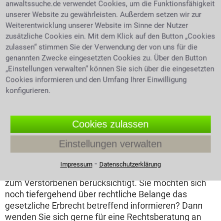
anwaltssuche.de verwendet Cookies, um die Funktionsfähigkeit
qualifizierte Juristen, die ihre Mandanten jederzeit
unserer Website zu gewährleisten. Außerdem setzen wir zur
fachlich versiert beraten können.
Weiterentwicklung unserer Website im Sinne der Nutzer
Erben ohne Testament - gesetzliche
zusätzliche Cookies ein. Mit dem Klick auf den Button „Cookies
zulassen“ stimmen Sie der Verwendung der von uns für die
Erbfolge
genannten Zwecke eingesetzten Cookies zu. Über den Button
„Einstellungen verwalten“ können Sie sich über die eingesetzten
Bei einer Zugewinngemeinschaft in einer Ehe, erbt der
Cookies informieren und den Umfang Ihrer Einwilligung
überlebende Partner die Hälfte des Erbes seines
konfigurieren.
Ehepartners, der andere Teil geht an die Kinder oder
Kindeskinder. Ohne eigene Nachkommen erbt der
hinterbliebene Ehegatte sogar ¾ des Vermögens.
Cookies zulassen
Alleinerbe ist der überlebende Ehegatte dann, wenn
es außer ihm nur noch Erben der 4. Ordnung oder
Einstellungen verwalten
noch fernerer Ordnungen gibt. Die gesetzliche
Aufteilung des Erbes erfolgt nach einem
⁃
Impressum
Datenschutzerklärung
Ordnungssystem, welches den Verwandtschaftsgrad
zum Verstorbenen berücksichtigt. Sie möchten sich
noch tiefergehend über rechtliche Belange das
gesetzliche Erbrecht betreffend informieren? Dann
wenden Sie sich gerne für eine Rechtsberatung an