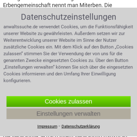
Erbengemeinschaft nennt man Miterben. Die
Verwaltung des Vermächtnisses muss dann von allen
Datenschutzeinstellungen
Miterben erfolgen bis der Nachlass komplett
abgeschlossen wurde. Eine Kanzlei für Erbrecht ist
anwaltssuche.de verwendet Cookies, um die Funktionsfähigkeit
auch für eine Erbengemeinschaft der richtige Partner.
unserer Website zu gewährleisten. Außerdem setzen wir zur
Anwälte unterstützen und beraten ihre Mandanten
Weiterentwicklung unserer Website im Sinne der Nutzer
versiert und engagiert.
zusätzliche Cookies ein. Mit dem Klick auf den Button „Cookies
zulassen“ stimmen Sie der Verwendung der von uns für die
Erben ohne Testament - gesetzliche
genannten Zwecke eingesetzten Cookies zu. Über den Button
Erbfolge
„Einstellungen verwalten“ können Sie sich über die eingesetzten
Cookies informieren und den Umfang Ihrer Einwilligung
In einer Ehe mit Zugewinn erbt der Ehegatte die
konfigurieren.
Hälfte des Nachlasses seines verstorbenen
Ehegatten, wenn es außer ihm noch erbberechtigte
Cookies zulassen
Verwandte gibt. Ohne Erben der 1. Ordnung bekommt
der Ehegatte noch ein Viertel mehr, also dreiviertel
Einstellungen verwalten
des Nachlasses. Wenn der Erblasser außer seinem
Ehegatten nur noch entfernte Verwandte hat, so erbt
⁃
Impressum
Datenschutzerklärung
der Ehegatte allein. Laut Gesetzt gibt es Ordnungen in
die Verwandte, je nach ihrem Verwandtschaftsgrad