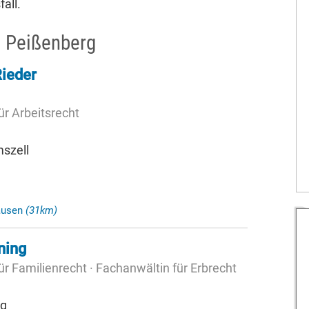
all.
n Peißenberg
ieder
ür Arbeitsrecht
mszell
hausen
(31km)
ning
r Familienrecht · Fachanwältin für Erbrecht
rg