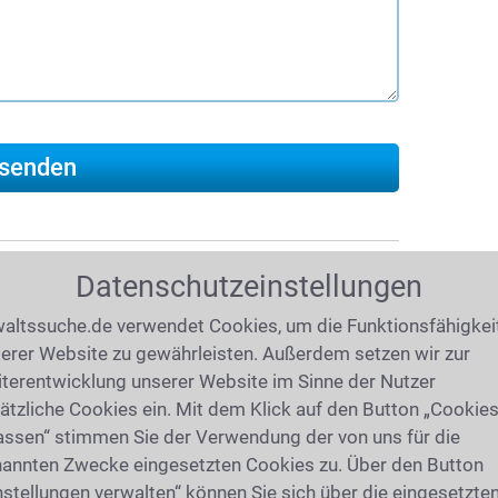
Datenschutzeinstellungen
019
(8672 mal gelesen)
altssuche.de verwendet Cookies, um die Funktionsfähigkei
ber
erer Website zu gewährleisten. Außerdem setzen wir zur
terentwicklung unserer Website im Sinne der Nutzer
m
Testament
zu beachten? Was ist ein
ätzliche Cookies ein. Mit dem Klick auf den Button „Cookie
Was steht im
Erbschein
? Wie berechnet sich
assen“ stimmen Sie der Verwendung der von uns für die
hört zum Nachlass? Aus welchen Gründen
annten Zwecke eingesetzten Cookies zu. Über den Button
gesetzlicher Erbfolge? Wie hoch ist die
nstellungen verwalten“ können Sie sich über die eingesetzte