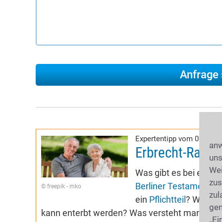
Expertentipp vom 02.04.2
anw
Erbrecht-Ratge
uns
Wei
Was gibt es bei eine
zus
Berliner Testament
? 
© freepik - mko
zul
ein
Pflichtteil
? Was ge
gen
kann enterbt werden? Was versteht man unter 
„Ei