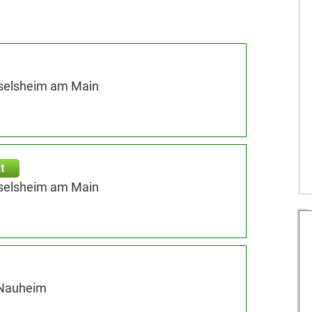
sselsheim am Main
t
sselsheim am Main
 Nauheim