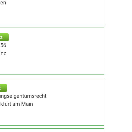
den
kt
456
inz
t
ungseigentumsrecht
nkfurt am Main