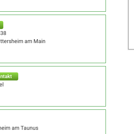
538
attersheim am Main
ntakt
el
fheim am Taunus