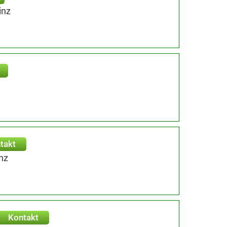
inz
takt
nz
Kontakt