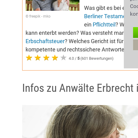
Coo
Was gibt es bei eine
kon
Berliner Testament
? 
© freepik - mko
ein
Pflichtteil
? Was ge
kann enterbt werden? Was versteht man unter 
Erbschaftsteuer
? Welches Gericht ist für das
kompetente und rechtssichere Antworten auf 
4.0 /
5
(601 Bewertungen)
Infos zu Anwälte Erbrecht