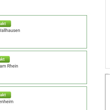
akt
Wallhausen
akt
 am Rhein
akt
kenheim