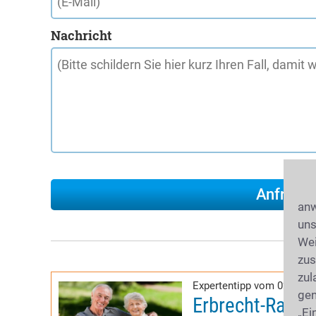
Nachricht
anw
uns
Wei
zus
zul
Expertentipp vom 02.04.2
gen
Erbrecht-Ratge
„Ei