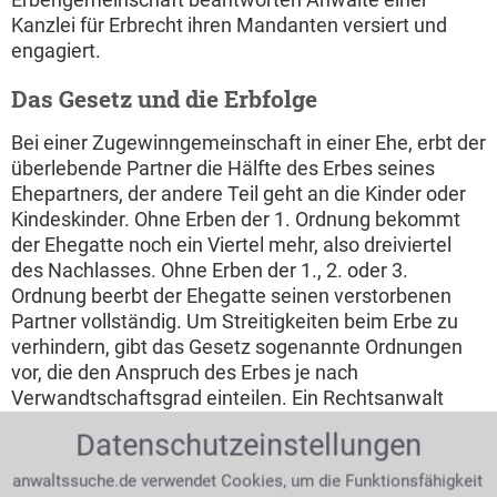
Kanzlei für Erbrecht ihren Mandanten versiert und
engagiert.
Das Gesetz und die Erbfolge
Bei einer Zugewinngemeinschaft in einer Ehe, erbt der
überlebende Partner die Hälfte des Erbes seines
Ehepartners, der andere Teil geht an die Kinder oder
Kindeskinder. Ohne Erben der 1. Ordnung bekommt
der Ehegatte noch ein Viertel mehr, also dreiviertel
des Nachlasses. Ohne Erben der 1., 2. oder 3.
Ordnung beerbt der Ehegatte seinen verstorbenen
Partner vollständig. Um Streitigkeiten beim Erbe zu
verhindern, gibt das Gesetz sogenannte Ordnungen
vor, die den Anspruch des Erbes je nach
Verwandtschaftsgrad einteilen. Ein Rechtsanwalt
oder Fachanwalt für Erbrecht bietet seinen
Datenschutzeinstellungen
Mandanten zu allen rechtlichen Themen das Erbrecht
eine versierte Rechtsberatung.
anwaltssuche.de verwendet Cookies, um die Funktionsfähigkeit