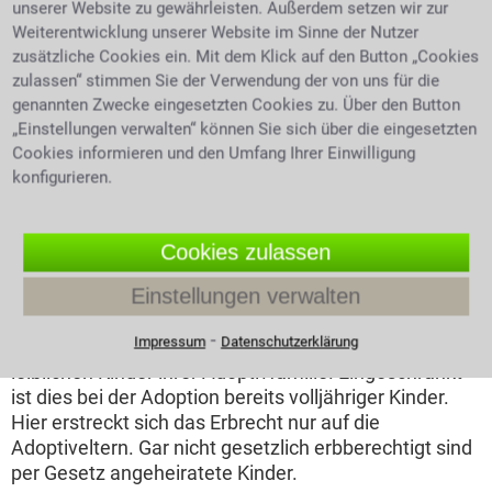
unserer Website zu gewährleisten. Außerdem setzen wir zur
Erbe der 1. Ordnung
Weiterentwicklung unserer Website im Sinne der Nutzer
zusätzliche Cookies ein. Mit dem Klick auf den Button „Cookies
Wenn man von den Erben der ersten Ordnung spricht,
zulassen“ stimmen Sie der Verwendung der von uns für die
so sind damit die Kinder, Enkelkinder usw. gemeint.
genannten Zwecke eingesetzten Cookies zu. Über den Button
Jedes erbende Kind schließt seine eigenen
„Einstellungen verwalten“ können Sie sich über die eingesetzten
Abkömmlinge von der gesetzlichen Erbfolge aus.
Cookies informieren und den Umfang Ihrer Einwilligung
Nichteheliche Kinder erben im Erbfall nach dem
konfigurieren.
31.03.1998 gesetzlich genauso wie eheliche Kinder -
vorausgesetzt die Vaterschaft und somit auch das
Verwandtschaftsverhältnis wurde festgestellt. Leider
Cookies zulassen
erstreckt sich diese Regelung nicht auf uneheliche
Einstellungen verwalten
Kinder der alten Bundesländer, die vor dem
01.07.1949 geboren wurden. Auch in Kindesalter
⁃
Impressum
Datenschutzerklärung
adoptierte Kinder erben zu gleichen Teilen wie die
leiblichen Kinder ihrer Adoptivfamilie. Eingeschränkt
ist dies bei der Adoption bereits volljähriger Kinder.
Hier erstreckt sich das Erbrecht nur auf die
Adoptiveltern. Gar nicht gesetzlich erbberechtigt sind
per Gesetz angeheiratete Kinder.