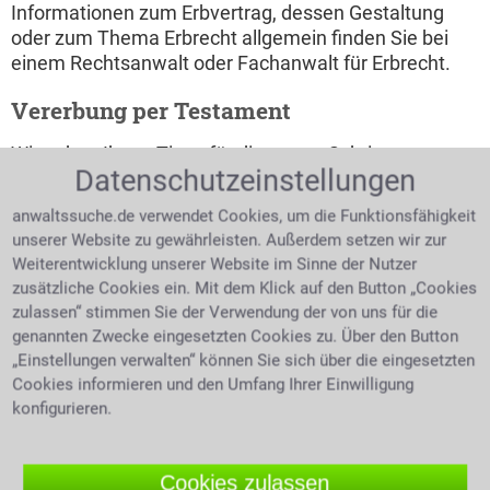
Informationen zum Erbvertrag, dessen Gestaltung
oder zum Thema Erbrecht allgemein finden Sie bei
einem Rechtsanwalt oder Fachanwalt für Erbrecht.
Vererbung per Testament
Wir geben Ihnen Tipps für die ersten Schritte zur
Datenschutzeinstellungen
Erbschaft. Stirbt ein Angehöriger oder ein Mensch, der
einem nahestand, sollte baldmöglichst überprüft
anwaltssuche.de verwendet Cookies, um die Funktionsfähigkeit
werden ob es ein Testament gibt. Ist ein letzter
unserer Website zu gewährleisten. Außerdem setzen wir zur
schriftlicher Wille aufgetaucht, so ist dieser dem
Weiterentwicklung unserer Website im Sinne der Nutzer
Nachlassgericht auszuhändigen. Für den Nachlass ist
zusätzliche Cookies ein. Mit dem Klick auf den Button „Cookies
das Amtsgericht in dessen Bezirk der Verstorbene
zulassen“ stimmen Sie der Verwendung der von uns für die
gelebt hat zuständig. Ein vom Gericht festgesetzter
genannten Zwecke eingesetzten Cookies zu. Über den Button
Termin wird dann schriftlich an alle Erben, gesetzlich
„Einstellungen verwalten“ können Sie sich über die eingesetzten
sowie testamentarisch verfügt, versendet. Über den
Cookies informieren und den Umfang Ihrer Einwilligung
Inhalt des Testamentes erfährt man erst bei dieser
konfigurieren.
Testamentseröffnung. Im Rahmen dieser
Testamentseröffnung kann das Testament auf
Verlangen eingesehen werden, oder es können auch
Cookies zulassen