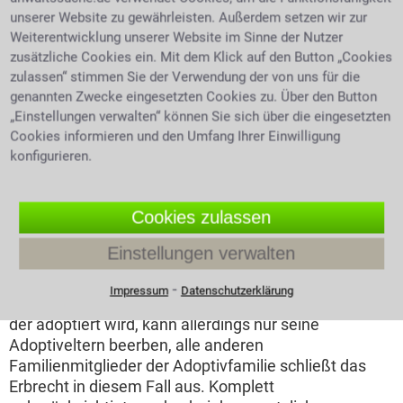
Der Erbe 1. Ordnung
unserer Website zu gewährleisten. Außerdem setzen wir zur
Weiterentwicklung unserer Website im Sinne der Nutzer
Als erstes werden die Kinder des Verstorbenen
zusätzliche Cookies ein. Mit dem Klick auf den Button „Cookies
berücksichtigt. Lebt das Kind des Erblassers im Erbfall
zulassen“ stimmen Sie der Verwendung der von uns für die
noch, erben seine Enkel und Urenkel nichts. Auch
genannten Zwecke eingesetzten Cookies zu. Über den Button
nichteheliche Kinder, anerkannt oder nicht, sind zu
„Einstellungen verwalten“ können Sie sich über die eingesetzten
Cookies informieren und den Umfang Ihrer Einwilligung
genau gleichen Teilen erbberechtigt wie anerkannte,
konfigurieren.
eheliche Kinder, wenn sie den Nachweis der
Verwandtschaft bringen können. Nicht angewandt
wird diese Regelung lediglich in den alten
Cookies zulassen
Bundesländern für unehelich geborene Kinder, die vor
dem 01.07.1949 auf die Welt kamen. Kinder die als
Einstellungen verwalten
Minderjährige adoptiert werden, sind vor dem Gesetz
den leiblichen Kindern gleichgestellt und erben
⁃
Impressum
Datenschutzerklärung
demzufolge im gleichen Umfang. Ein Erwachsener,
der adoptiert wird, kann allerdings nur seine
Adoptiveltern beerben, alle anderen
Familienmitglieder der Adoptivfamilie schließt das
Erbrecht in diesem Fall aus. Komplett