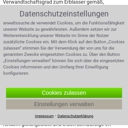
Verwandtschaftsgrad zum Erblasser gemäß,
eingeteilt und bedacht. Bei rechtlichen Fragen über
Datenschutzeinstellungen
die gesetzliche Erbfolge kann man sich für eine
Rechtsberatung an einen versierten Rechtsanwalt
anwaltssuche.de verwendet Cookies, um die Funktionsfähigkeit
oder Fachanwalt für Erbrecht wenden.
unserer Website zu gewährleisten. Außerdem setzen wir zur
Weiterentwicklung unserer Website im Sinne der Nutzer
Der Erbe 1. Ordnung
zusätzliche Cookies ein. Mit dem Klick auf den Button „Cookies
zulassen“ stimmen Sie der Verwendung der von uns für die
Als Erben der ersten Ordnung werden die Kinder des
genannten Zwecke eingesetzten Cookies zu. Über den Button
Verstorbenen einschließlich ihrer Kindeskinder
„Einstellungen verwalten“ können Sie sich über die eingesetzten
genannt. Zu beachten ist jedoch, dass ein lebender
Cookies informieren und den Umfang Ihrer Einwilligung
Erbe der ersten Ordnung seine eigenen Nachkommen
konfigurieren.
von diesem Erbe ausschließt. Zu berücksichtigen sind
hier alle leiblichen Kinder, egal ob ehelich oder
unehelich gezeugt! Eine Ausnahme ist leider zu
Cookies zulassen
berücksichtigen: alle Geburten in den alten
Einstellungen verwalten
Bundesländern vor Juli 1949 fallen nicht in diese
Gesetzesregelung. Kinder die als Minderjährige
⁃
Impressum
Datenschutzerklärung
adoptiert werden, sind vor dem Gesetz den leiblichen
Kindern gleichgestellt und erben demzufolge im