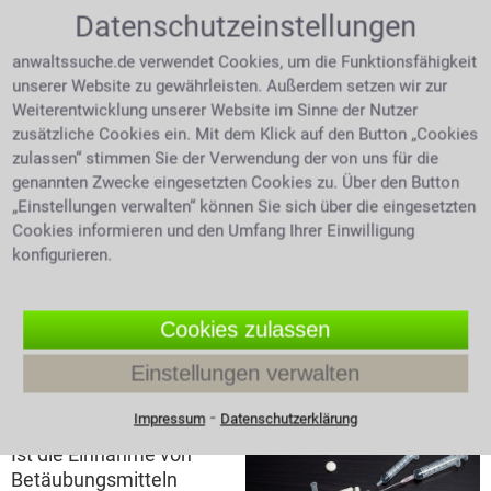
therapeutisch wirksamer Betäubungsmittel verwandt
Datenschutzeinstellungen
werden. Anlage III des BtMG listet Betäubungsmittel,
die verkehrsfähig und verschreibungsfähig (aus Sicht
anwaltssuche.de verwendet Cookies, um die Funktionsfähigkeit
des Arztes, oder der Apotheken) bzw.
unserer Website zu gewährleisten. Außerdem setzen wir zur
verschreibungspflichtig (aus Patientensicht) und
Weiterentwicklung unserer Website im Sinne der Nutzer
zusätzliche Cookies ein. Mit dem Klick auf den Button „Cookies
somit erwerbbar sind. Liegt für den Umgang mit
zulassen“ stimmen Sie der Verwendung der von uns für die
Betäubungsmitteln eine Genehmigung vor wie ihn
genannten Zwecke eingesetzten Cookies zu. Über den Button
Apotheken z.B. besitzen, ist dieser nicht strafbar.
„Einstellungen verwalten“ können Sie sich über die eingesetzten
Sieht ein Arzt die Indikation gegeben und gibt es keine
Cookies informieren und den Umfang Ihrer Einwilligung
andere Alternative, so ist der Arzt berechtigt ein BtM-
konfigurieren.
Rezept auszustellen und ermächtigt damit
gleichzeitig den Patienten dieses Mittel zu
konsumieren. Sind Sie mit verbotenen Substanzen
Cookies zulassen
von der Polizei erwischt worden hilft ein Anwalt für
Strafrecht in Schwaig bei Nürnberg.
Einstellungen verwalten
Drogenerkennung im Straßenverkehr
⁃
Impressum
Datenschutzerklärung
Ist die Einnahme von
Betäubungsmitteln