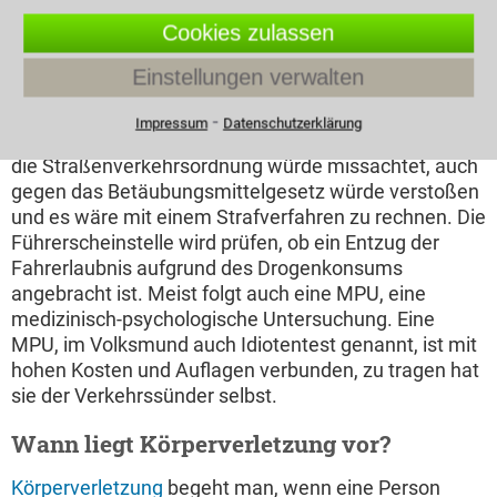
stark beeinflussen
Spritzen Tabletten und Kapseln
Cookies zulassen
liegen auf einem Tisch
können, ist die aktive
Teilnahme am
Einstellungen verwalten
Straßenverkehr untersagt. Geregelt wird dies durch
die Straßenverkehrsordnung. Eine Zuwiderhandlung
⁃
Impressum
Datenschutzerklärung
zieht ein Bußgeldverfahren nach sich. Und nicht nur
die Straßenverkehrsordnung würde missachtet, auch
gegen das Betäubungsmittelgesetz würde verstoßen
und es wäre mit einem Strafverfahren zu rechnen. Die
Führerscheinstelle wird prüfen, ob ein Entzug der
Fahrerlaubnis aufgrund des Drogenkonsums
angebracht ist. Meist folgt auch eine MPU, eine
medizinisch-psychologische Untersuchung. Eine
MPU, im Volksmund auch Idiotentest genannt, ist mit
hohen Kosten und Auflagen verbunden, zu tragen hat
sie der Verkehrssünder selbst.
Wann liegt Körperverletzung vor?
Körperverletzung
begeht man, wenn eine Person