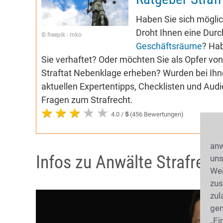
Haben Sie sich möglic
Droht Ihnen eine Dur
© freepik - mko
Geschäftsräume
? Ha
Sie verhaftet? Oder möchten Sie als Opfer vo
Straftat Nebenklage erheben? Wurden bei Ih
aktuellen Expertentipps, Checklisten und Aud
Fragen zum Strafrecht.
4.0 /
5
(456 Bewertungen)
anw
Infos zu Anwälte Strafrecht
uns
Wei
zus
zul
gen
„Ei