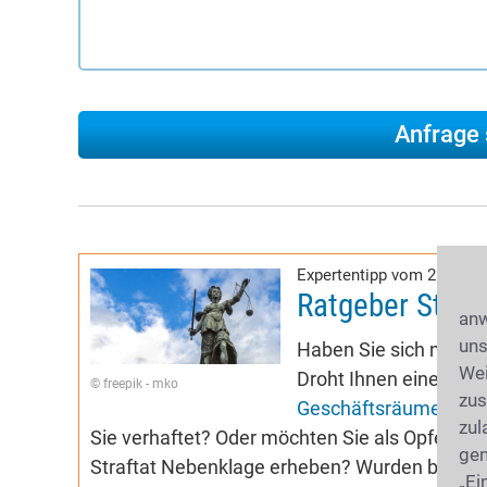
Expertentipp vom 26.06.2
Ratgeber Straf
anw
uns
Haben Sie sich möglic
Wei
Droht Ihnen eine Dur
© freepik - mko
zus
Geschäftsräume
? Ha
zul
Sie verhaftet? Oder möchten Sie als Opfer vo
gen
Straftat Nebenklage erheben? Wurden bei Ih
„Ei