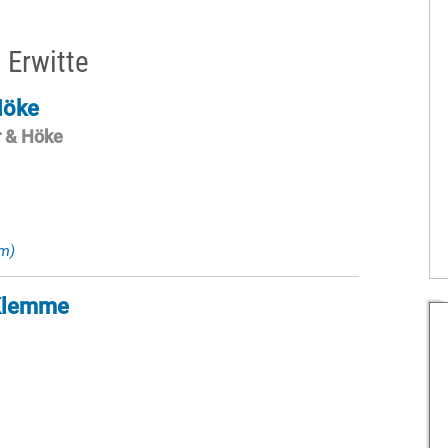
 Erwitte
Höke
r & Höke
m)
 Klemme