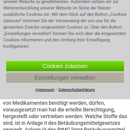
unserer Website zu gewährleisten. Außerdem setzen wir zur
zuständig. Staatsschutzsachen werden immer vom
Weiterentwicklung unserer Website im Sinne der Nutzer
Landgericht geregelt. Das Oberlandesgericht ist für
zusätzliche Cookies ein. Mit dem Klick auf den Button „Cookies
Staatsschutzdelikte wie Terrorismus oder auch
zulassen“ stimmen Sie der Verwendung der von uns für die
Volksverhetzung und dergleichen zuständig.
genannten Zwecke eingesetzten Cookies zu. Über den Button
„Einstellungen verwalten“ können Sie sich über die eingesetzten
Das BtMG – ein Bundesgesetz
Cookies informieren und den Umfang Ihrer Einwilligung
konfigurieren.
Beim Betäubungsmittelgesetz ist der Umgang mit
Betäubungsmitteln detailliert geregelt. Den Anbau
oder Handel mit Betäubungsmitteln sowie auch deren
Cookies zulassen
Besitz nennt man Umgang. Unter Anlage I des BtMG
sind, wegen ihres hohen Suchtfaktors, nicht
Einstellungen verwalten
verkehrsfähige Betäubungsmittel gelistet. Der Handel
⁃
oder die Abgabe dieser Stoffe sind verboten bzw. nur
Impressum
Datenschutzerklärung
in Ausnahmefällen möglich. Stoffe die zur Herstellung
von Medikamenten benötigt werden, dürfen,
vorausgesetzt man hat die erteilte Berechtigung,
hergestellt oder vertrieben werden. Welche Stoffe das
sind, ist in Anlage II des Betäubungsmittelgesetzes
geregelt. Anlage III des BtMG listet Betäubungsmittel,