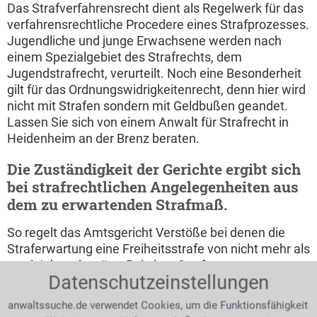
Das Strafverfahrensrecht dient als Regelwerk für das
verfahrensrechtliche Procedere eines Strafprozesses.
Jugendliche und junge Erwachsene werden nach
einem Spezialgebiet des Strafrechts, dem
Jugendstrafrecht, verurteilt. Noch eine Besonderheit
gilt für das Ordnungswidrigkeitenrecht, denn hier wird
nicht mit Strafen sondern mit Geldbußen geandet.
Lassen Sie sich von einem Anwalt für Strafrecht in
Heidenheim an der Brenz beraten.
Die Zuständigkeit der Gerichte ergibt sich
bei strafrechtlichen Angelegenheiten aus
dem zu erwartenden Strafmaß.
So regelt das Amtsgericht Verstöße bei denen die
Straferwartung eine Freiheitsstrafe von nicht mehr als
zwei Jahren beträgt. Bei einer Straferwartung von
Datenschutzeinstellungen
zwei bis vier Jahren liegt die Zuständigkeit beim
Schöffengericht. Übersteigt das erwartete Strafmaß
anwaltssuche.de verwendet Cookies, um die Funktionsfähigkeit
vier Jahre so ist schließlich das Landgericht