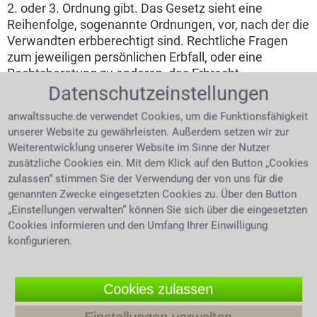
2. oder 3. Ordnung gibt. Das Gesetz sieht eine
Reihenfolge, sogenannte Ordnungen, vor, nach der die
Verwandten erbberechtigt sind. Rechtliche Fragen
zum jeweiligen persönlichen Erbfall, oder eine
Rechtsberatung zu anderen, das Erbrecht
betreffenden, Themen kann man sich von einem
Datenschutzeinstellungen
Rechtsanwalt für Erbrecht beantworten lassen.
anwaltssuche.de verwendet Cookies, um die Funktionsfähigkeit
unserer Website zu gewährleisten. Außerdem setzen wir zur
Erben der ersten Ordnung
Weiterentwicklung unserer Website im Sinne der Nutzer
zusätzliche Cookies ein. Mit dem Klick auf den Button „Cookies
Als erstes werden die Kinder des Verstorbenen
zulassen“ stimmen Sie der Verwendung der von uns für die
berücksichtigt. Kindeskinder erben erst, wenn ihre
genannten Zwecke eingesetzten Cookies zu. Über den Button
Eltern, also das Kind erster Ordnung zum Erblasser,
„Einstellungen verwalten“ können Sie sich über die eingesetzten
bereits selbst verstorben ist. Es wird nicht mehr
Cookies informieren und den Umfang Ihrer Einwilligung
unterschieden zwischen ehelichen und unehelichen
konfigurieren.
Kindern. Ist der Nachweis über die
Blutsverwandtschaft erbracht, so erben alle Kinder in
gleichem Umfang. Nicht angewandt wird diese
Cookies zulassen
Regelung lediglich in den alten Bundesländern für
unehelich geborene Kinder, die vor dem 01.07.1949