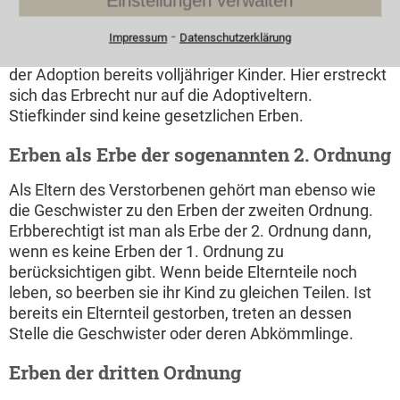
Einstellungen verwalten
auf die Welt kamen. Auch in Kindesalter adoptierte
Kinder erben zu gleichen Teilen wie die leiblichen
⁃
Impressum
Datenschutzerklärung
Kinder ihrer Adoptivfamilie. Eingeschränkt ist dies bei
der Adoption bereits volljähriger Kinder. Hier erstreckt
sich das Erbrecht nur auf die Adoptiveltern.
Stiefkinder sind keine gesetzlichen Erben.
Erben als Erbe der sogenannten 2. Ordnung
Als Eltern des Verstorbenen gehört man ebenso wie
die Geschwister zu den Erben der zweiten Ordnung.
Erbberechtigt ist man als Erbe der 2. Ordnung dann,
wenn es keine Erben der 1. Ordnung zu
berücksichtigen gibt. Wenn beide Elternteile noch
leben, so beerben sie ihr Kind zu gleichen Teilen. Ist
bereits ein Elternteil gestorben, treten an dessen
Stelle die Geschwister oder deren Abkömmlinge.
Erben der dritten Ordnung