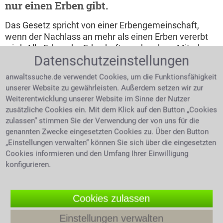
nur einen Erben gibt.
Das Gesetz spricht von einer Erbengemeinschaft,
wenn der Nachlass an mehr als einen Erben vererbt
wird. Alle Erben der Erbschaft werden dann Miterben
Datenschutzeinstellungen
genannt. Die Verwaltung des Vermächtnisses muss
dann von allen Miterben erfolgen bis der Nachlass
anwaltssuche.de verwendet Cookies, um die Funktionsfähigkeit
komplett abgeschlossen wurde. Anwälte einer
unserer Website zu gewährleisten. Außerdem setzen wir zur
Kanzlei für Erbrecht sind qualifizierte Juristen, die ihre
Weiterentwicklung unserer Website im Sinne der Nutzer
Mandanten jederzeit fachlich versiert beraten
zusätzliche Cookies ein. Mit dem Klick auf den Button „Cookies
können.
zulassen“ stimmen Sie der Verwendung der von uns für die
genannten Zwecke eingesetzten Cookies zu. Über den Button
Erben ohne Testament - gesetzliche
„Einstellungen verwalten“ können Sie sich über die eingesetzten
Erbfolge
Cookies informieren und den Umfang Ihrer Einwilligung
konfigurieren.
In einer Ehe mit Zugewinn erbt der Ehegatte die
Hälfte des Nachlasses seines verstorbenen
Ehegatten, wenn es außer ihm noch erbberechtigte
Cookies zulassen
Verwandte gibt. Gibt es nur Erben der 2. oder 3.
Ordnung, bekommt der Ehegatte ¾ des Nachlasses
Einstellungen verwalten