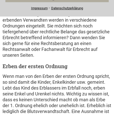
und die Erben ¼ zu gleichen Teilen. Gibt es keine
⁃
Erben der ersten drei Ordnungen, so ist der
Impressum
Datenschutzerklärung
überlebende Ehegatte der alleinige Erbe. Die
erbenden Verwandten werden in verschiedene
Ordnungen eingeteilt. Sie möchten sich noch
tiefergehend über rechtliche Belange das gesetzliche
Erbrecht betreffend informieren? Dann wenden Sie
sich gerne für eine Rechtsberatung an einen
Rechtsanwalt oder Fachanwalt für Erbrecht auf
unseren Seiten.
Erben der ersten Ordnung
Wenn man von den Erben der ersten Ordnung spricht,
so sind damit die Kinder, Enkelkinder usw. gemeint.
Lebt das Kind des Erblassers im Erbfall noch, erben
seine Enkel und Urenkel nichts. Wichtig zu wissen ist,
dass es keinen Unterschied macht ob man als Erbe
der 1. Ordnung ehelich oder unehelich ist. Erheblich ist
lediglich die Blutsverwandtschaft. Eine Ausnahme ist