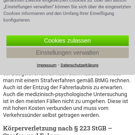
genannten Zwecke eingesetzten Cookies zu. Über den Button
Drogen im Straßenverkehr
„Einstellungen verwalten“ können Sie sich über die eingesetzten
Cookies informieren und den Umfang Ihrer Einwilligung
Nimmt man
konfigurieren.
Betäubungsmittel zu
sich, ist die aktive
Teilnahme am
Symbolbild alkoholisiert Auto
Cookies zulassen
fahren mit Schnapps und
Straßenverkehr
Handschellen
Einstellungen verwalten
untersagt. Geregelt wird
dies durch die
⁃
Impressum
Datenschutzerklärung
Straßenverkehrsordnung. Eine Zuwiderhandlung zieht
ein Bußgeldverfahren nach sich. Außerdem muss
man mit einem Strafverfahren gemäß BtMG rechnen.
Auch ist der Entzug der Fahrerlaubnis zu erwarten.
Auch die medizinisch-psychologische Untersuchung
ist in den meisten Fällen nicht zu umgehen. Diese ist
mit hohen Kosten verbunden und muss vom
Verkehrssünder selbst getragen werden.
Körperverletzung nach § 223 StGB –