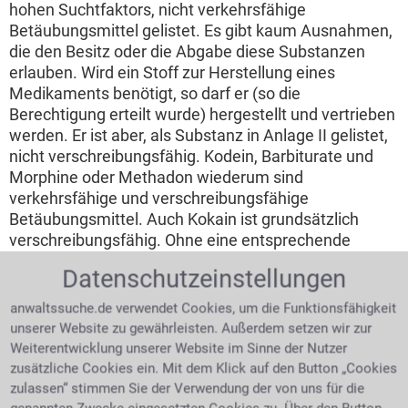
hohen Suchtfaktors, nicht verkehrsfähige
Betäubungsmittel gelistet. Es gibt kaum Ausnahmen,
die den Besitz oder die Abgabe diese Substanzen
erlauben. Wird ein Stoff zur Herstellung eines
Medikaments benötigt, so darf er (so die
Berechtigung erteilt wurde) hergestellt und vertrieben
werden. Er ist aber, als Substanz in Anlage II gelistet,
nicht verschreibungsfähig. Kodein, Barbiturate und
Morphine oder Methadon wiederum sind
verkehrsfähige und verschreibungsfähige
Betäubungsmittel. Auch Kokain ist grundsätzlich
verschreibungsfähig. Ohne eine entsprechende
Erlaubnis für den Umgang mit Betäubungsmitteln ist
Datenschutzeinstellungen
es auch Apotheken untersagt diese Mittel
auszugeben. Ein ärztliches Rezept für Cannabis oder
anwaltssuche.de verwendet Cookies, um die Funktionsfähigkeit
Amphetamine, wie Ritalin stellt eine Legitimation für
unserer Website zu gewährleisten. Außerdem setzen wir zur
deren Besitz und seinen Konsum dar. Ein Anwalt für
Weiterentwicklung unserer Website im Sinne der Nutzer
Strafrecht in Coesfeld leistet Rat und Hilfe bei
BTMG
zusätzliche Cookies ein. Mit dem Klick auf den Button „Cookies
Vergehen.
zulassen“ stimmen Sie der Verwendung der von uns für die