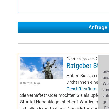
Expertentipp vom 26.06.2
Ratgeber Straf
anw
Haben Sie sich möglic
uns
Droht Ihnen eine Dur
Wei
© freepik - mko
Geschäftsräume
? Ha
zus
Sie verhaftet? Oder möchten Sie als Opfer vo
zul
Straftat Nebenklage erheben? Wurden bei Ih
gen
„Ei
aktuellen Expertentipps, Checklisten und Aud