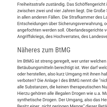
Freiheitsstrafe zuständig. Das Schöffengericht 
zwischen zwei und vier Jahren liegt. Die Große
in allen anderen Fällen. Die Strafkammer des La
Entscheidungen über Sicherungsverwahrung, od
angefochten werden soll. Oberlandesgerichte v
Angriffskriegs, des Hochverrates, des Landesve
Näheres zum BtMG
Im BtMG ist streng geregelt, wer unter welch
Betäubungsmitteln berechtigt ist. Wer darf wel
oder herstellen, also kurz Umgang mit ihnen h
verboten? Die Anlage I des BtMG nennt die "nic
alle Substanzen, die keinen therapeutischen N
Hierzu gehören alle illegalen Drogen wie u.a. M
synthetische Drogen. Der Umgang, also das Her
Besitz einer „nicht geringen Menge“ dieser Bet