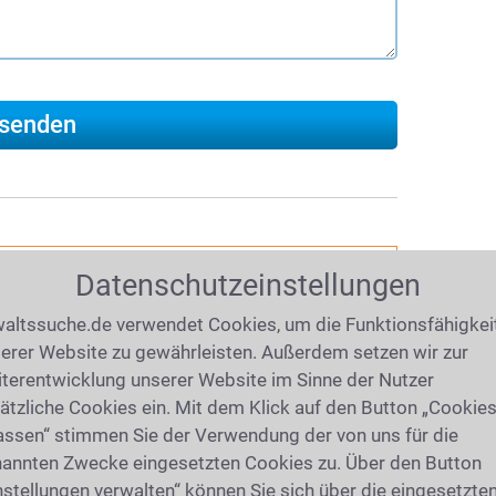
019
(6579 mal gelesen)
Datenschutzeinstellungen
recht
altssuche.de verwendet Cookies, um die Funktionsfähigkei
herweise strafrechtlich relevant verhalten?
erer Website zu gewährleisten. Außerdem setzen wir zur
chsuchung Ihrer Wohnung oder
terentwicklung unserer Website im Sinne der Nutzer
ben Sie eine
Vorladung
erhalten? Wurden
ätzliche Cookies ein. Mit dem Klick auf den Button „Cookie
n
Körperverletzung
oder eine einer anderen
assen“ stimmen Sie der Verwendung der von uns für die
nen
annten Zwecke eingesetzten Cookies zu. Über den Button
Betäubungsmittel
sichergestellt? Unsere
nstellungen verwalten“ können Sie sich über die eingesetzte
iobeiträge beantworten Ihre wichtigsten