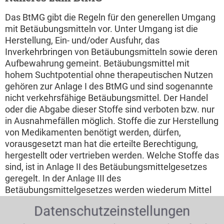
Das BtMG gibt die Regeln für den generellen Umgang
mit Betäubungsmitteln vor. Unter Umgang ist die
Herstellung, Ein- und/oder Ausfuhr, das
Inverkehrbringen von Betäubungsmitteln sowie deren
Aufbewahrung gemeint. Betäubungsmittel mit
hohem Suchtpotential ohne therapeutischen Nutzen
gehören zur Anlage I des BtMG und sind sogenannte
nicht verkehrsfähige Betäubungsmittel. Der Handel
oder die Abgabe dieser Stoffe sind verboten bzw. nur
in Ausnahmefällen möglich. Stoffe die zur Herstellung
von Medikamenten benötigt werden, dürfen,
vorausgesetzt man hat die erteilte Berechtigung,
hergestellt oder vertrieben werden. Welche Stoffe das
sind, ist in Anlage II des Betäubungsmittelgesetzes
geregelt. In der Anlage III des
Betäubungsmittelgesetzes werden wiederum Mittel
aufgeführt, die, obwohl sie eine Suchtgefährdung
Datenschutzeinstellungen
darstellen, von therapeutischem Nutzen sind. Dies