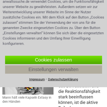
macht sie nicht nur verkehrs- sondern auch
anwaltssuche.de verwendet Cookies, um die Funktionsfähigkeit
verschreibungsfähig. Die Voraussetzung für
unserer Website zu gewährleisten. Außerdem setzen wir zur
Apotheken zum Umgang mit Betäubungsmitteln ist
Weiterentwicklung unserer Website im Sinne der Nutzer
eine Erlaubnis der Bundesopiumstelle, einer Abteilung
zusätzliche Cookies ein. Mit dem Klick auf den Button „Cookies
des Bundesinstituts für Arzneimittel und
zulassen“ stimmen Sie der Verwendung der von uns für die
Medizinprodukte. Sieht ein Arzt die Indikation
genannten Zwecke eingesetzten Cookies zu. Über den Button
gegeben und gibt es keine andere Alternative, so ist
„Einstellungen verwalten“ können Sie sich über die eingesetzten
der Arzt berechtigt ein BtM-Rezept auszustellen und
Cookies informieren und den Umfang Ihrer Einwilligung
konfigurieren.
ermächtigt damit gleichzeitig den Patienten dieses
Mittel zu konsumieren. Sind Sie mit verbotenen
Substanzen von der Polizei erwischt worden hilft ein
Cookies zulassen
Anwalt für Strafrecht in Hofgeismar.
Einstellungen verwalten
Drogenerkennung im Straßenverkehr
⁃
Impressum
Datenschutzerklärung
Da Betäubungsmittel
das Bewusstsein und
die Reaktionsfähigkeit
stark beeinflussen
Mann hält viele Kapseln Extasy in
den Händen
können, ist die aktive