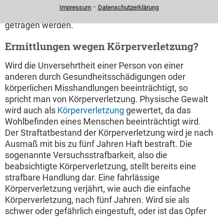
Untersuchung kurz MPU. Diese ist mit hohen Kosten
⁃
Impressum
Datenschutzerklärung
verbunden und muss vom Verkehrssünder selbst
getragen werden.
Ermittlungen wegen Körperverletzung?
Wird die Unversehrtheit einer Person von einer
anderen durch Gesundheitsschädigungen oder
körperlichen Misshandlungen beeinträchtigt, so
spricht man von Körperverletzung. Physische Gewalt
wird auch als
Körperverletzung
gewertet, da das
Wohlbefinden eines Menschen beeinträchtigt wird.
Der Straftatbestand der Körperverletzung wird je nach
Ausmaß mit bis zu fünf Jahren Haft bestraft. Die
sogenannte Versuchsstrafbarkeit, also die
beabsichtigte Körperverletzung, stellt bereits eine
strafbare Handlung dar. Eine fahrlässige
Körperverletzung verjährt, wie auch die einfache
Körperverletzung, nach fünf Jahren. Wird sie als
schwer oder gefährlich eingestuft, oder ist das Opfer