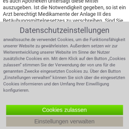
es auch Apotheken untersagt diese Mittel
auszugeben. Ist die Notwendigkeit gegeben, so ist ein
Arzt berechtigt Medikamente der Anlage III des
Betäubungsmittelgesetzes zu verschreiben. Sind Sie
mit verbotenen Substanzen von der Polizei erwischt
Datenschutzeinstellungen
worden hilft ein Anwalt für Strafrecht in Wentorf.
anwaltssuche.de verwendet Cookies, um die Funktionsfähigkeit
Betäubungsmittel im Straßenverkehr
unserer Website zu gewährleisten. Außerdem setzen wir zur
Weiterentwicklung unserer Website im Sinne der Nutzer
Nimmt man
zusätzliche Cookies ein. Mit dem Klick auf den Button „Cookies
Betäubungsmittel zu
zulassen“ stimmen Sie der Verwendung der von uns für die
sich, ist die aktive
genannten Zwecke eingesetzten Cookies zu. Über den Button
Teilnahme am
„Einstellungen verwalten“ können Sie sich über die eingesetzten
Frau hält eine Kapsel Extasy
wischen den Fingern
Straßenverkehr
Cookies informieren und den Umfang Ihrer Einwilligung
konfigurieren.
untersagt. Bei
Zuwiderhandlung ist mit einem Bußgeldverfahren zu
rechnen. Des weiteren folgt ein Strafverfahren wegen
Cookies zulassen
eines Verstoßes gegen das BtMG. Auch ist der Entzug
der Fahrerlaubnis zu erwarten. Eine weitere, häufige
Einstellungen verwalten
Maßnahme ist die medizinisch-psychologische